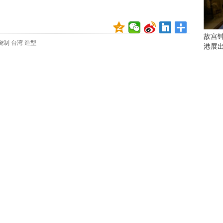
会
这
些
看
故宫
烧制
台湾
造型
点
港展
别
错
过
研
究
你
喜
欢
的
音
乐
类
型
可
以
反