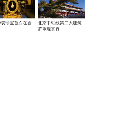
钟表珍宝首次在香
北京中轴线第二大建筑
出
群重现真容
！
：