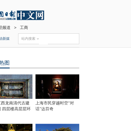
经频道
>
工商
动新媒
站内搜索
热图
江西龙南清代古建
上海市民穿越时空“对
围 四层楼高层层环
话”达芬奇