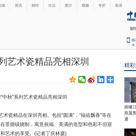
时政
资讯
财经
生活
图片
视频
专栏
双语
财
移
体
系列艺术瓷精品亮相深圳
精彩
最
热
新
世
界
闻
瞩
目
上
俯瞰
合
燕翼
艺术瓷精品在深圳亮相。包括“圆满”，“福佑飘香”等在
青
通
，在景德镇烧制，寓意祝福、美满的造型和色彩不但迎
岛
峰
和艺术的享受。(记者丁庆林摄)