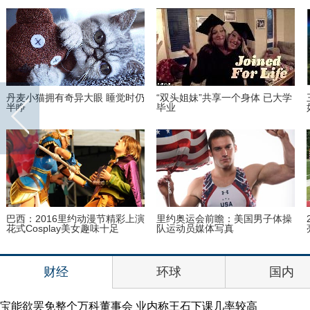
丹麦小猫拥有奇异大眼 睡觉时仍
“双头姐妹”共享一个身体 已大学
半睁
毕业
巴西：2016里约动漫节精彩上演
里约奥运会前瞻：美国男子体操
花式Cosplay美女趣味十足
队运动员媒体写真
财经
环球
国内
宝能欲罢免整个万科董事会 业内称王石下课几率较高