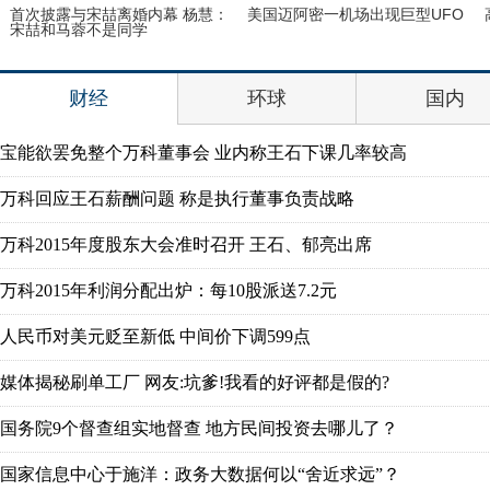
首次披露与宋喆离婚内幕 杨慧：
美国迈阿密一机场出现巨型UFO
宋喆和马蓉不是同学
财经
环球
国内
宝能欲罢免整个万科董事会 业内称王石下课几率较高
万科回应王石薪酬问题 称是执行董事负责战略
万科2015年度股东大会准时召开 王石、郁亮出席
万科2015年利润分配出炉：每10股派送7.2元
人民币对美元贬至新低 中间价下调599点
媒体揭秘刷单工厂 网友:坑爹!我看的好评都是假的?
国务院9个督查组实地督查 地方民间投资去哪儿了？
国家信息中心于施洋：政务大数据何以“舍近求远”？