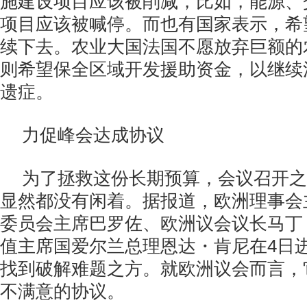
施建设项目应该被削减，比如，能源、
项目应该被喊停。而也有国家表示，希
续下去。农业大国法国不愿放弃巨额的
则希望保全区域开发援助资金，以继续
遗症。
力促峰会达成协议
为了拯救这份长期预算，会议召开之
显然都没有闲着。据报道，欧洲理事会
委员会主席巴罗佐、欧洲议会议长马丁
值主席国爱尔兰总理恩达・肯尼在4日
找到破解难题之方。就欧洲议会而言，
不满意的协议。