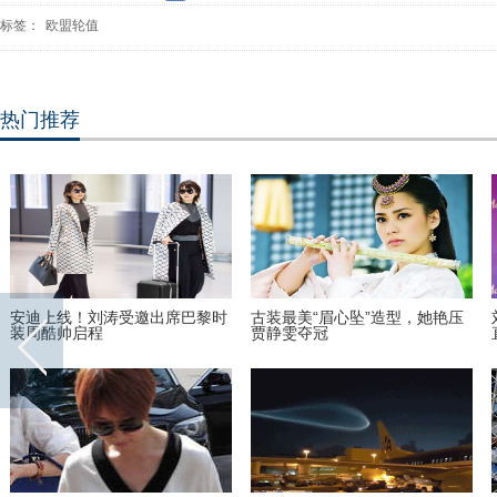
标签：
欧盟轮值
热门推荐
安迪上线！刘涛受邀出席巴黎时
古装最美“眉心坠”造型，她艳压
装周酷帅启程
贾静雯夺冠