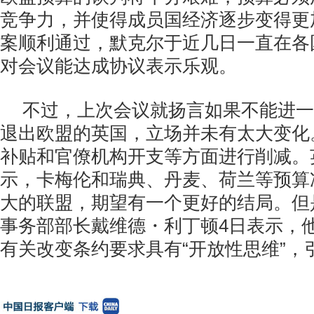
竞争力，并使得成员国经济逐步变得更
案顺利通过，默克尔于近几日一直在各
对会议能达成协议表示乐观。
不过，上次会议就扬言如果不能进一
退出欧盟的英国，立场并未有太大变化
补贴和官僚机构开支等方面进行削减。
示，卡梅伦和瑞典、丹麦、荷兰等预算
大的联盟，期望有一个更好的结局。但
事务部部长戴维德・利丁顿4日表示，
有关改变条约要求具有“开放性思维”，