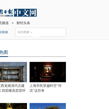
经频道
>
财经头条
动新媒
站内搜索
热图
江西龙南清代古建
上海市民穿越时空“对
围 四层楼高层层环
话”达芬奇