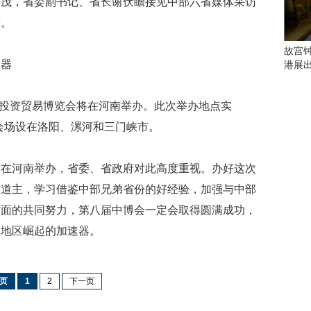
庚茂，省委副书记、省长谢伏瞻接见中部六省媒体采访
会
这
答。
些
看
故宫
点
速器
港展
别
错
过
中部投资贸易博览会将在河南举办。此次举办地点实
分会场设在洛阳、漯河和三门峡市。
研
究
你
次在河南举办，省委、省政府对此高度重视。办好这次
喜
东道主，学习借鉴中部兄弟省份的好经验，加强与中部
欢
的
方面的共同努力，第八届中博会一定会取得圆满成功，
音
部地区崛起的加速器。
乐
类
型
可
页
1
2
下一页
以
反