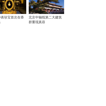
钟表珍宝首次在香
北京中轴线第二大建筑
出
群重现真容
！
：