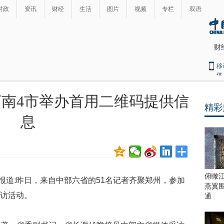
时政
资讯
财经
生活
图片
视频
专栏
双语
财
移
体
河南4市举办首用二维码提供信
精彩
最
息
热
新
世
界
闻
瞩
目
上
俯瞰
报道:昨日，来自中部六省的51名记者齐聚郑州，参加
合
燕翼
青
采访活动。
通
岛
峰