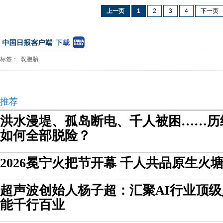
上一页
1
2
3
4
下一页
标签：
双胞胎
推荐
洪水漫堤、孤岛断电、千人被困……历
如何全部脱险？
2026冕宁火把节开幕 千人共品原生火
超声波创始人杨子超：汇聚AI行业顶级
能千行百业