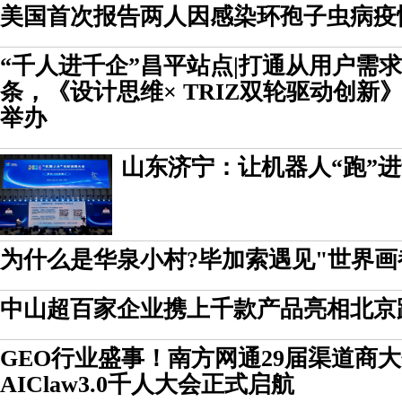
美国首次报告两人因感染环孢子虫病疫
“千人进千企”昌平站点|打通从用户需
条，《设计思维× TRIZ双轮驱动创新
举办
山东济宁：让机器人“跑”
为什么是华泉小村?毕加索遇见"世界画
中山超百家企业携上千款产品亮相北京
GEO行业盛事！南方网通29届渠道商
AIClaw3.0千人大会正式启航