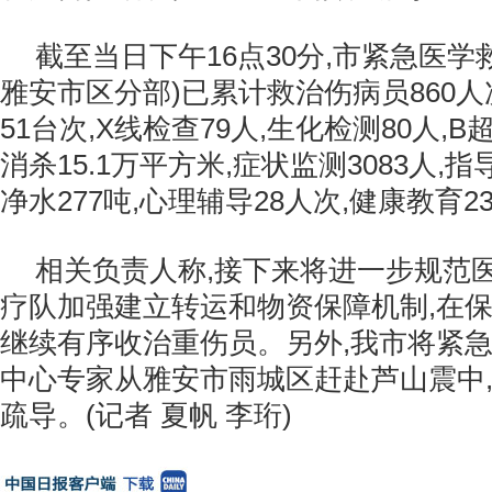
截至当日下午16点30分,市紧急医学
雅安市区分部)已累计救治伤病员860人次
51台次,X线检查79人,生化检测80人,B超
消杀15.1万平方米,症状监测3083人,指
净水277吨,心理辅导28人次,健康教育2
相关负责人称,接下来将进一步规范
疗队加强建立转运和物资保障机制,在保
继续有序收治重伤员。另外,我市将紧
中心专家从雅安市雨城区赶赴芦山震中
疏导。(记者 夏帆 李珩)