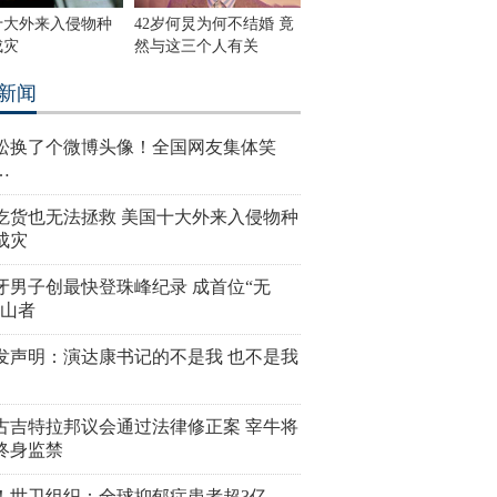
十大外来入侵物种
42岁何炅为何不结婚 竟
成灾
然与这三个人有关
新闻
松换了个微博头像！全国网友集体笑
…
吃货也无法拯救 美国十大外来入侵物种
成灾
牙男子创最快登珠峰纪录 成首位“无
登山者
发声明：演达康书记的不是我 也不是我
古吉特拉邦议会通过法律修正案 宰牛将
终身监禁
！世卫组织：全球抑郁症患者超3亿