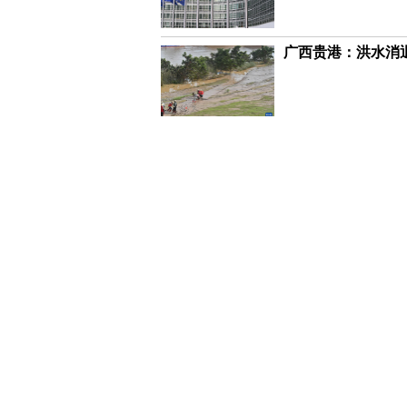
广西贵港：洪水消
6月这些地区或发生超警以上洪水 相
61.13亿元！一
中央财政下达农业生产防灾救灾资金2.
腾库1.3亿立方米 飞来峡水库加大出
欧盟将启动900亿