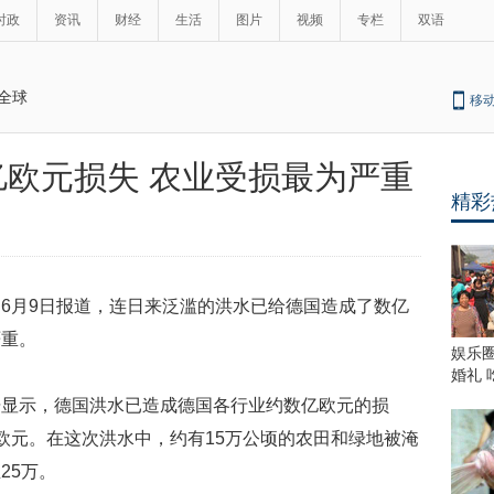
时政
资讯
财经
生活
图片
视频
专栏
双语
全球
移
欧元损失 农业受损最为严重
精彩
6月9日报道，连日来泛滥的洪水已给德国造成了数亿
严重。
娱乐
婚礼
据显示，德国洪水已造成德国各行业约数亿欧元的损
欧元。在这次洪水中，约有15万公顷的农田和绿地被淹
25万。