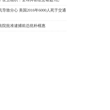
导致分心 美国2016年6000人死于交通
法院批准逮捕前总统朴槿惠
推荐
斯全球名人收入排行 成龙系唯一上榜华