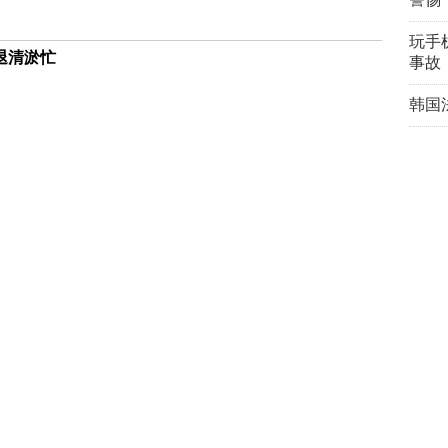
玩手机
退清淤忙
事故
韩国
关预防举措已部署
精彩
家县级国有农业平台的品牌价值“破圈”之路
19亿元
库迎战西江洪水
福布
欧元乌克兰援助贷款
人