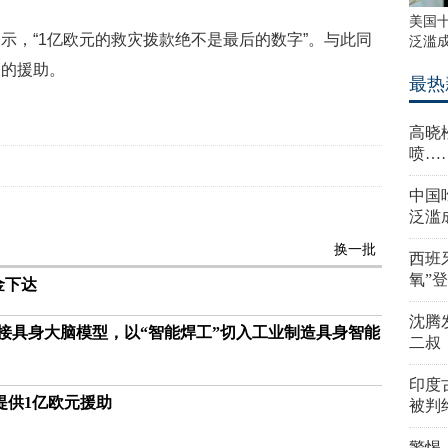
美国
示，“1亿欧元的救灾拨款绝不是最后的数字”。与此同
泛滥
及的援助。
最热
高晓
喷…
中国
泛滥
换一批
西班
氧”
金下达
沈腾
接具身大脑模型，以“智能焊工”切入工业制造具身智能
二叔
印度
提供1亿欧元援助
被判
警惕