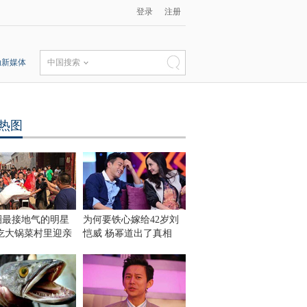
登录
注册
动新媒体
中国搜索
热图
圈最接地气的明星
为何要铁心嫁给42岁刘
 吃大锅菜村里迎亲
恺威 杨幂道出了真相