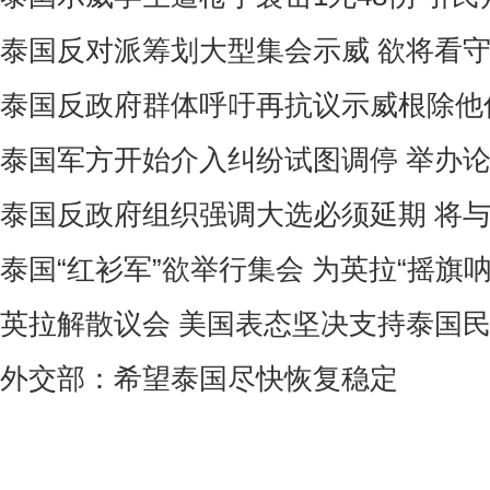
泰国反对派筹划大型集会示威 欲将看
泰国反政府群体呼吁再抗议示威根除他
泰国军方开始介入纠纷试图调停 举办
泰国反政府组织强调大选必须延期 将
泰国“红衫军”欲举行集会 为英拉“摇旗呐
英拉解散议会 美国表态坚决支持泰国
外交部：希望泰国尽快恢复稳定