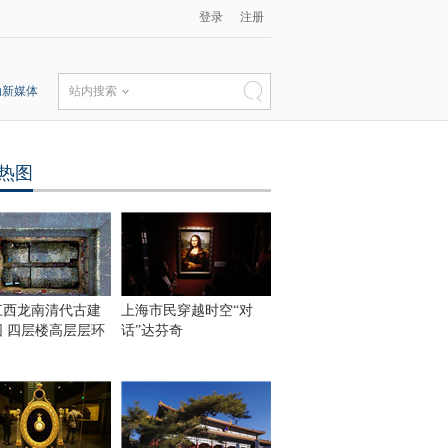
登录
注册
动新媒体
站内搜索
热图
江西龙南清代古建
上海市民穿越时空“对
围 四层楼高层层环
话”达芬奇