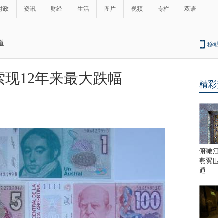
时政
资讯
财经
生活
图片
视频
专栏
双语
道
移
现12年来最大跌幅
精彩
最
热
新
世
界
闻
瞩
目
上
俯瞰
合
燕翼
青
通
岛
峰
会
这