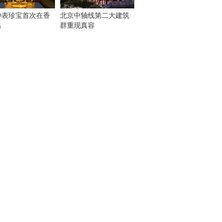
钟表珍宝首次在香
北京中轴线第二大建筑
出
群重现真容
！
：