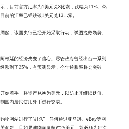
的
示，目前官方汇率为1美元兑8比索，跌幅为11%。然
性
目前的汇率已经跌破1美元兑13比索。
格
和
智
本周起，该国央行已经开始采取行动，试图挽救颓势。
商
联
合
对阿根廷的经济失去了信心。尽管政府曾经出台一系列
国
维
经涨到了25%，有预测显示，今年通胀率将会突破
和
70
周
年
经开始着手，将资产兑换为美元，以防止其继续贬值。
中
国
限制国内居民使用外币进行交易。
维
和
物网站进行了“封杀”，任何通过亚马逊、eBay等网
贡
献
关领货，且如果购物额度超过25美元，就必须为每次