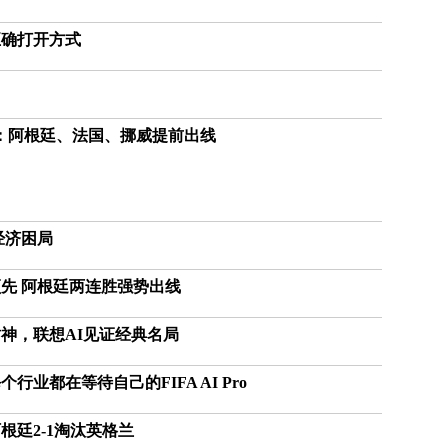
不
舍
正确打开方式
女
儿
才
积
极
：阿根廷、法国、挪威提前出线
治
疗
报
告
经济困局
显
示
先 阿根廷两连胜强势出线
20
年
神，联想AI见证经典名局
我
国
专
业都在等待自己的FIFA AI Pro
利
数
廷2-1淘汰英格兰
量