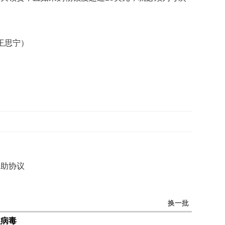
获
赞
英
王思宁）
国
女
子
的
抗
癌
奇
迹
曾
为
自
己
资助协议
准
备
葬
换一批
礼
因
坦病毒