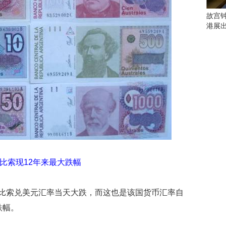
些
看
故宫
点
港展
别
错
过
研
究
你
喜
欢
的
音
乐
类
比索现12年来最大跌幅
型
可
廷比索兑美元汇率当天大跌，而这也是该国货币汇率自
以
反
跌幅。
映
你