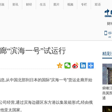
时政
资讯
财经
生活
图片
视频
专栏
双语
财
移
体
廊“滨海一号”试运行
精彩
最
热
新
世
界
闻
瞩
息,从中国北部到日本的国际“滨海一号”货运走廊开始
目
上
俯瞰
合
燕翼
青
通
公司经营,通过滨海边疆区东方港以集装箱形式,经由俄
岛
峰
其他亚太国家。