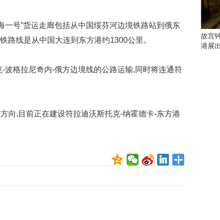
会
这
些
滨海一号”货运走廊包括从中国绥芬河边境铁路站到俄东
看
故宫
条铁路线是从中国大连到东方港约1300公里。
点
港展
别
错
-波格拉尼奇内-俄方边境线的公路运输,同时将连通符
过
研
究
方向,目前正在建设符拉迪沃斯托克-纳霍德卡-东方港
你
喜
欢
的
音
乐
类
型
可
以
反