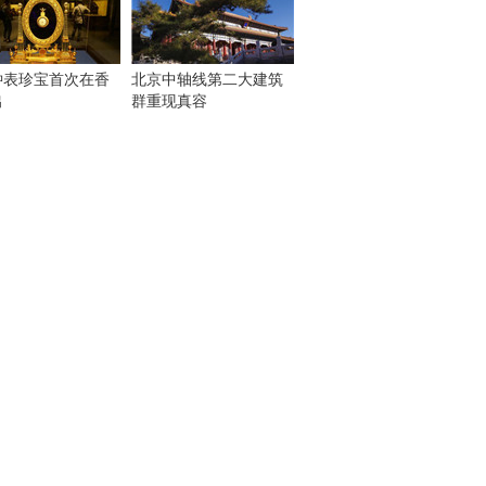
钟表珍宝首次在香
北京中轴线第二大建筑
出
群重现真容
！
：