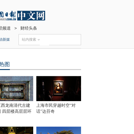
经频道
>
财经头条
动新媒
站内搜索
热图
江西龙南清代古建
上海市民穿越时空“对
围 四层楼高层层环
话”达芬奇