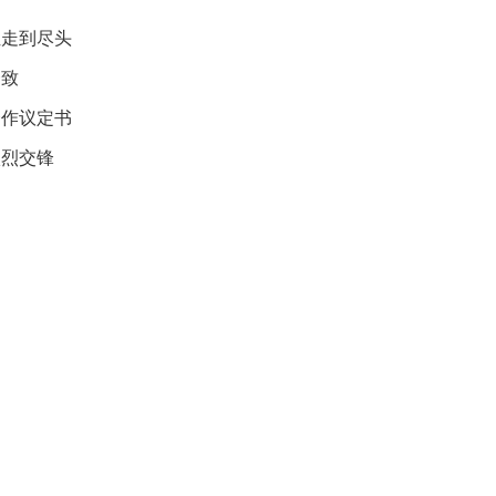
映
位走到尽头
你
的
一致
性
格
合作议定书
和
激烈交锋
智
商
联
合
国
维
和
70
周
年
中
国
维
和