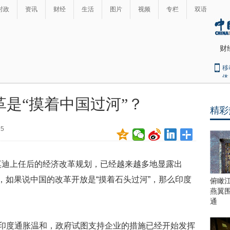
时政
资讯
财经
生活
图片
视频
专栏
双语
财
移
体
是“摸着中国过河”？
精彩
最
热
25
新
世
界
闻
瞩
莫迪上任后的经济改革规划，已经越来越多地显露出
目
上
，如果说中国的改革开放是“摸着石头过河”，那么印度
俯瞰
合
燕翼
青
通
岛
峰
前印度通胀温和，政府试图支持企业的措施已经开始发挥