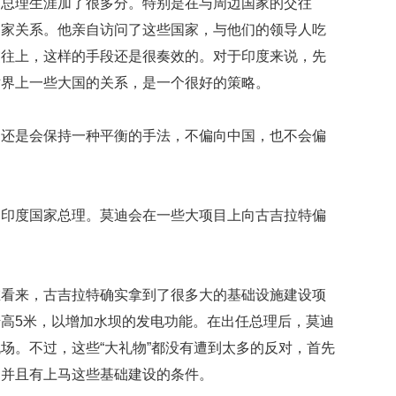
的总理生涯加了很多分。特别是在与周边国家的交往
牌
国家关系。他亲自访问了这些国家，与他们的领导人吃
出
售
交往上，这样的手段还是很奏效的。对于印度来说，先
要
世界上一些大国的关系，是一个很好的策略。
价
4
亿
迪还是会保持一种平衡的手法，不偏向中国，也不会偏
80
岁
退
为印度国家总理。莫迪会在一些大项目上向古吉拉特偏
休
顿
顿
吃
肉
在看来，古吉拉特确实拿到了很多大的基础设施建设项
讨
高5米，以增加水坝的发电功能。在出任总理后，莫迪
厌
看
场。不过，这些“大礼物”都没有遭到太多的反对，首先
电
，并且有上马这些基础建设的条件。
视