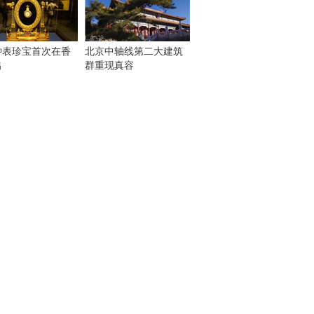
钟表珍宝首次在香
北京中轴线第二大建筑
出
群重现真容
！
：