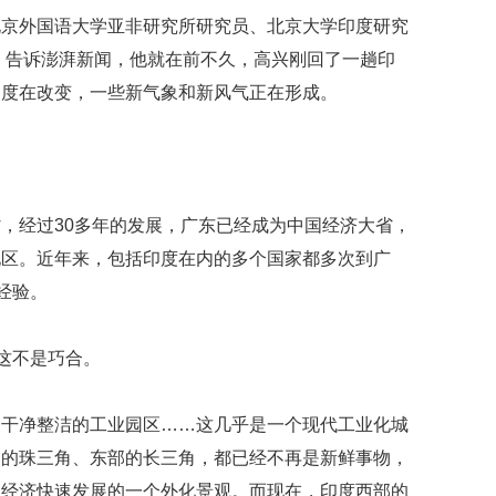
映
北京外国语大学亚非研究所研究员、北京大学印度研究
你
：高兴）告诉澎湃新闻，他就在前不久，高兴刚回了一趟印
的
性
印度在改变，一些新气象和新风气正在形成。
格
和
智
商
，经过30多年的发展，广东已经成为中国经济大省，
联
合
地区。近年来，包括印度在内的多个国家都多次到广
国
经验。
维
和
70
，这不是巧合。
周
年
中
、干净整洁的工业园区……这几乎是一个现代工业化城
国
部的珠三角、东部的长三角，都已经不再是新鲜事物，
维
和
国经济快速发展的一个外化景观。而现在，印度西部的