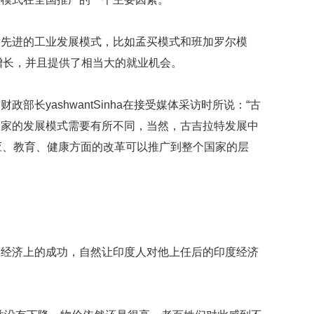
数
量
稳
对先进的工业发展模式，比如孟买模式和班加罗尔模
定
的增长，并且提供了相当大的就业机会。
专
利
水
部长yashwantSinha在接受媒体采访时所说：“古
平
国家的发展模式需要有所不同，当然，古吉拉特发展中
不
断
应、教育、健康方面的改革可以推广到整个国家的层
提
升
法
国
研
究
的经济上的成功，自然让印度人对他上任后的印度经济
圈
养
海
豚