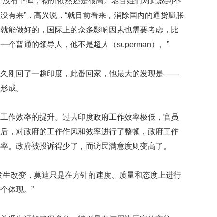
并没有下降，物价依然还是很高。老百姓们对此感到不
很
幸
没有来”，高兴说，“就目前看来，消除国内的通货膨胀
福
迪就能做好的，国际上的众多影响因素也需要考虑，比
最
爱
个普通的领导人，他不是超人（superman）。”
与
人
不久刚回了一趟印度，此番回家，他最大的发现是——
互
动
在形成。
曾
有
府工作效率的提升。过去印度政府工作效率极低，官员
部
台后，对政府的工作作风和效率进行了整顿，政府工作
白
宫
效率。政府被投诉得少了，而访民满意度则变高了。
名
尼
发生改变，莫迪只是在方针的速度、质量和态度上进行
克
松
个体现。”
旧
居
挂