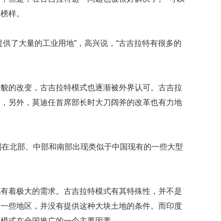
礼
因
个榜样。
不
舍
女
提供了大量的工业用地”，高兴说，“古吉拉特有很多的
儿
才
积
极
面貌的改变，古吉拉特模式也逐渐被外界认可。古吉拉
治
展，另外，莫迪任首席部长时大刀阔斧的改革也有力地
疗
报
告
显
别在北部、中部和南部出现类似于中国现有的一些大型
示
20
年
我
地有着极大的需求。古吉拉特模式有其特殊性，并不是
国
的一些地区，并没有提供这种大块土地的条件。而印度
专
利
特模式在全国推广的一个主要因素。