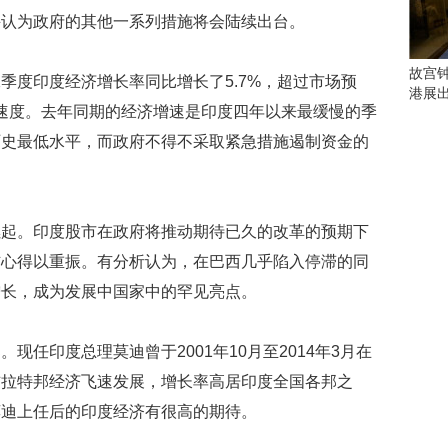
会
并认为政府的其他一系列措施将会陆续出台。
这
些
看
故宫
季度印度经济增长率同比增长了5.7%，超过市场预
点
港展
别
增长速度。去年同期的经济增速是印度四年以来最缓慢的季
错
历史最低水平，而政府不得不采取紧急措施遏制资金的
过
研
究
燃起。印度股市在政府将推动期待已久的改革的预期下
你
喜
信心得以重振。有分析认为，在巴西几乎陷入停滞的同
欢
增长，成为发展中国家中的罕见亮点。
的
音
乐
现任印度总理莫迪曾于2001年10月至2014年3月在
类
吉拉特邦经济飞速发展，增长率高居印度全国各邦之
型
可
莫迪上任后的印度经济有很高的期待。
以
反