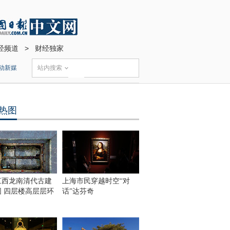
经频道
>
财经独家
动新媒
站内搜索
热图
江西龙南清代古建
上海市民穿越时空“对
围 四层楼高层层环
话”达芬奇