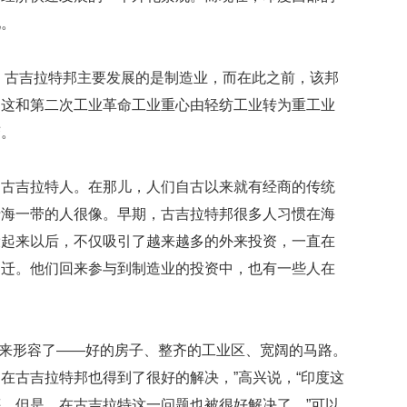
贡
现。
献
获
赞
的介绍，古吉拉特邦主要发展的是制造业，而在此之前，该邦
英
，这和第二次工业革命工业重心由轻纺工业转为重工业
国
变。
女
子
的
的古吉拉特人。在那儿，人们自古以来就有经商的传统
抗
沿海一带的人很像。早期，古吉拉特邦很多人习惯在海
癌
奇
设起来以后，不仅吸引了越来越多的外来投资，一直在
迹
回迁。他们回来参与到制造业的投资中，也有一些人在
曾
为
自
己
华’来形容了——好的房子、整齐的工业区、宽阔的马路。
准
备
在古吉拉特邦也得到了很好的解决，”高兴说，“印度这
葬
，但是，在古吉拉特这一问题也被很好解决了。”可以