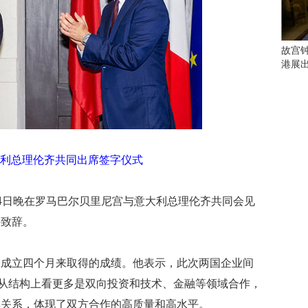
会
这
些
看
故宫
点
港展
别
错
过
研
究
利总理伦齐共同出席签字仪式
你
喜
欢
4日晚在罗马巴尔贝里尼宫与意大利总理伦齐共同会见
的
音
并致辞。
乐
类
会成立四个月来取得的成绩。他表示，此次两国企业间
型
可
，从结构上看更多是双向投资和技术、金融等领域合作，
以
卖关系，体现了双方合作的高质量和高水平。
反