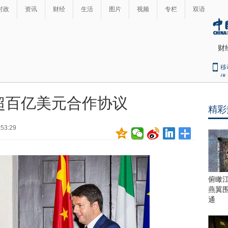
时政
资讯
财经
生活
图片
视频
专栏
双语
财
移
体
超百亿美元合作协议
精彩
最
热
:53:29
新
世
界
闻
瞩
目
上
俯瞰
合
燕翼
青
通
岛
峰