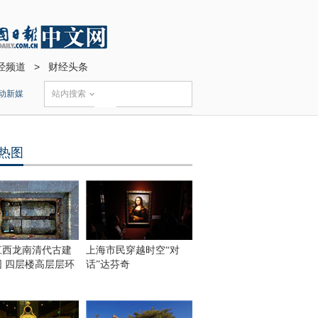
经频道
>
财经头条
动新媒
站内搜索
热图
江西龙南清代古建
上海市民穿越时空“对
围 四层楼高层层环
话”达芬奇