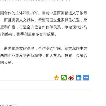
映
你
两国合作的主体和生力军。当前中意两国都进入了依靠
的
性
新，而且需要人文精神。希望两国企业家抓住机遇，乘
格
深度和广度，打造全方位合作伙伴关系，争做现代的马
和
新的路程，携手创造更多合作成果。
智
商
化，两国传统友谊深厚，合作基础牢固。意方愿同中方
联
合
望两国企业界发扬创新精神，扩大贸易、投资、金融合
国
两国人民。
维
和
70
周
年
中
国
维
和