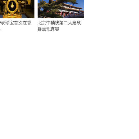
钟表珍宝首次在香
北京中轴线第二大建筑
出
群重现真容
！
：