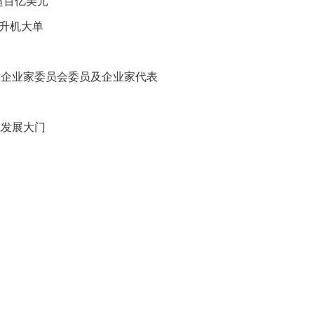
超百亿美元
贡
献
直升机大单
获
赞
意企业家委员会委员及企业家代表
英
国
女
子
系发展大门
的
抗
癌
奇
迹
曾
为
自
己
准
备
葬