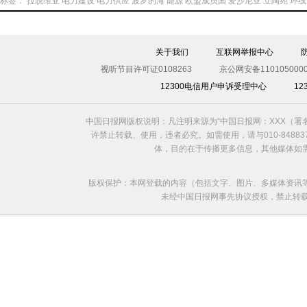
标签：
拉脱维亚
电力建设
电力供应
波罗的海
能源
欧盟成员国
爱沙尼亚
立陶宛
环线
关于我们
互联网举报中心
视听节目许可证0108263
京公网安备1101050000
12300电信用户申诉受理中心
1
中国日报网版权说明：凡注明来源为“中国日报网：XXX（
许禁止转载、使用，违者必究。如需使用，请与010-8488
体，目的在于传播更多信息，其他媒体如
版权保护：本网登载的内容（包括文字、图片、多媒体资讯
未经中国日报网事先协议授权，禁止转载使用。给