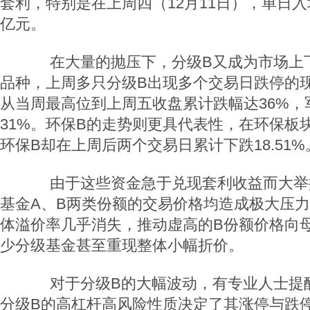
套利，特别是在上周四（12月11日），单日入
亿元。
在大量的抛压下，分级B又成为市场上
品种，上周多只分级B出现多个交易日跌停的
从当周最高位到上周五收盘累计跌幅达36%，
31%。环保B的走势则更具代表性，在环保板
环保B却在上周后两个交易日累计下跌18.51%
由于这些资金急于兑现套利收益而大举
基金A、B两类份额的交易价格均造成极大压
体溢价率几乎消失，推动虚高的B份额价格向
少分级基金甚至重现整体小幅折价。
对于分级B的大幅波动，有专业人士提
分级B的高杠杆高风险性质决定了其涨停与跌