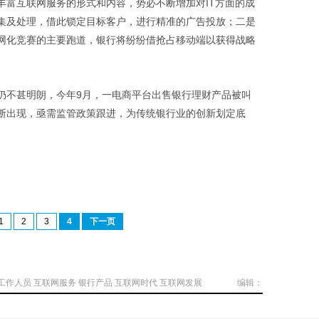
富互联网服务的形式和内容，势必不断增加对IT方面的成
集及处理，借此锁定目标客户，进行精准的广告投放；二是
网化竞赛的主要跑道，银行将纷纷借抢占移动端以获得战略
不甚明朗，今年9月，一电商平台出售银行理财产品被叫
断出现，亟需监管政策跟进，为传统银行业的创新划定底
1
2
3
4
下一页
工作人员
互联网服务
银行产品
互联网时代
互联网发展
编辑：