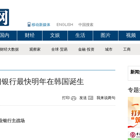
移动新媒体
中国搜索
国内
财经
文娱
生活
图片
视频
财经大数据
观察家
全球
·
贸易
金融
·
投资
城市
工商
新闻
门银行最快明年在韩国诞生
专题
打印
发送
我来说两句
业银行主战场