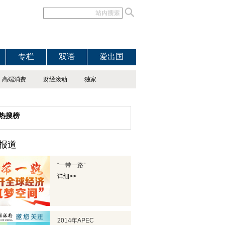
专栏
双语
爱出国
高端消费
财经滚动
独家
热搜榜
报道
“一带一路”
详细>>
2014年APEC