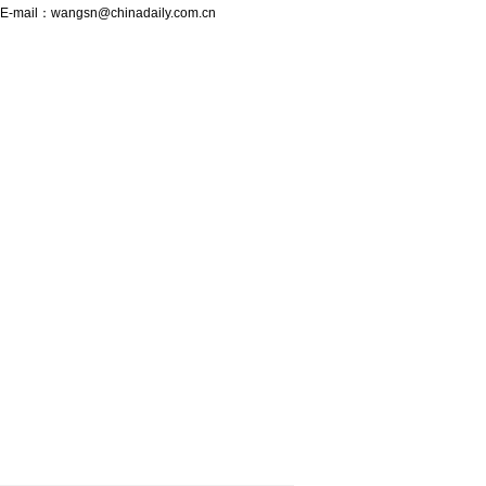
E-mail：
wangsn@chinadaily.com.cn