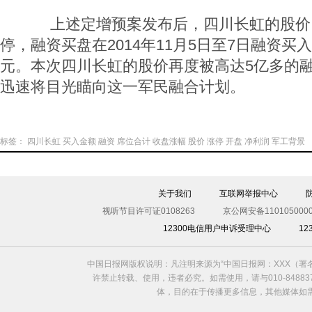
上述定增预案发布后，四川长虹的股价
停，融资买盘在2014年11月5日至7日融资买
元。本次四川长虹的股价再度被高达5亿多的
迅速将目光瞄向这一军民融合计划。
标签：
四川长虹
买入金额
融资
席位合计
收盘涨幅
股价
涨停
开盘
净利润
军工背景
关于我们
互联网举报中心
视听节目许可证0108263
京公网安备1101050000
12300电信用户申诉受理中心
1
中国日报网版权说明：凡注明来源为“中国日报网：XXX（
许禁止转载、使用，违者必究。如需使用，请与010-8488
体，目的在于传播更多信息，其他媒体如