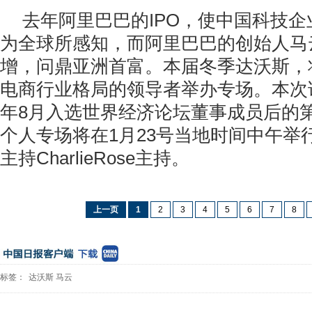
去年阿里巴巴的IPO，使中国科技
为全球所感知，而阿里巴巴的创始人马
增，问鼎亚洲首富。本届冬季达沃斯，
电商行业格局的领导者举办专场。本次
年8月入选世界经济论坛董事成员后的
个人专场将在1月23号当地时间中午举
主持CharlieRose主持。
上一页
1
2
3
4
5
6
7
8
标签：
达沃斯
马云