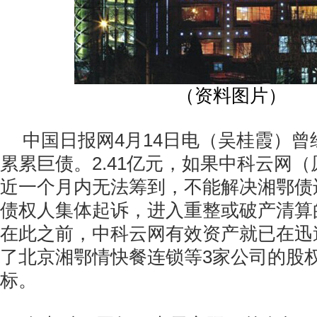
（资料图片）
中国日报网4月14日电（吴桂霞）
累累巨债。2.41亿元，如果中科云网
近一个月内无法筹到，不能解决湘鄂债
债权人集体起诉，进入重整或破产清算
在此之前，中科云网有效资产就已在迅
了北京湘鄂情快餐连锁等3家公司的股
标。