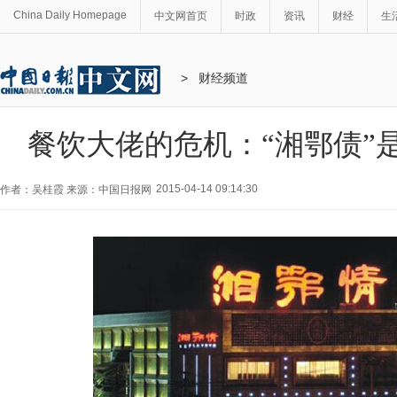
China Daily Homepage
中文网首页
时政
资讯
财经
生
>
财经频道
餐饮大佬的危机：“湘鄂债”
2015-04-14 09:14:30
作者：吴桂霞 来源：中国日报网