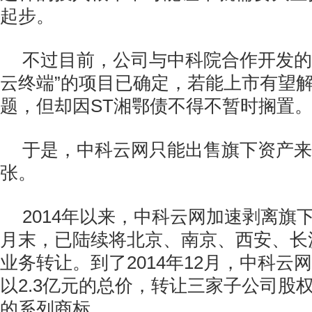
起步。
不过目前，公司与中科院合作开发的
云终端”的项目已确定，若能上市有望
题，但却因ST湘鄂债不得不暂时搁置
于是，中科云网只能出售旗下资产来
张。
2014年以来，中科云网加速剥离旗
月末，已陆续将北京、南京、西安、长
业务转让。到了2014年12月，中科云
以2.3亿元的总价，转让三家子公司股权
的系列商标。