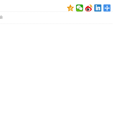
映
你
会
的
性
格
和
智
商
联
合
国
维
和
70
周
年
中
国
维
和