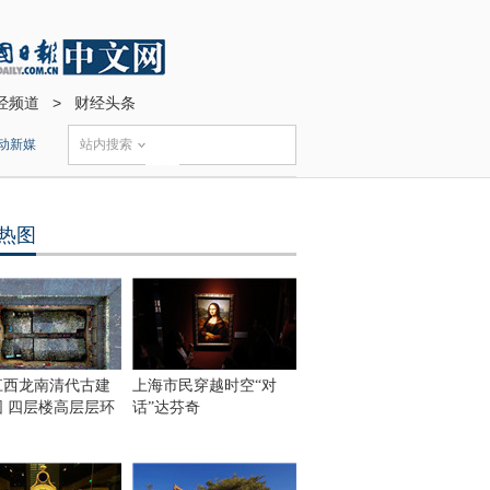
经频道
>
财经头条
动新媒
站内搜索
热图
江西龙南清代古建
上海市民穿越时空“对
围 四层楼高层层环
话”达芬奇