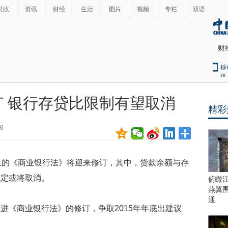
时政
资讯
财经
生活
图片
视频
专栏
双语
财
移
体
 银行存贷比限制有望取消
精彩
最
热
36
新
世
界
闻
瞩
久的《商业银行法》将迎来修订，其中，贷款余额与存
目
上
规定或将取消。
俯瞰
合
燕翼
青
通
进《商业银行法》的修订，争取2015年年底出建议
岛
峰