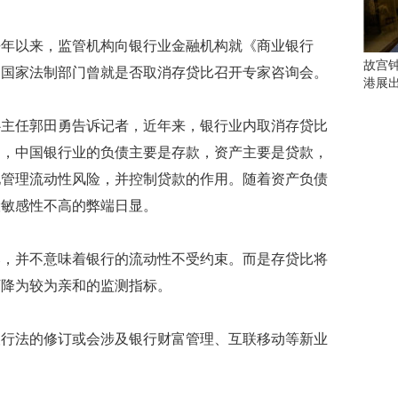
会
这
些
去年以来，监管机构向银行业金融机构就《商业银行
看
故宫
，国家法制部门曾就是否取消存贷比召开专家咨询会。
点
港展
别
错
心主任郭田勇告诉记者，近年来，银行业内取消存贷比
过
初，中国银行业的负债主要是存款，资产主要是贷款，
研
地管理流动性风险，并控制贷款的作用。随着资产负债
究
险敏感性不高的弊端日显。
你
喜
欢
比，并不意味着银行的流动性不受约束。而是存贷比将
的
音
下降为较为亲和的监测指标。
乐
类
银行法的修订或会涉及银行财富管理、互联移动等新业
型
可
以
反