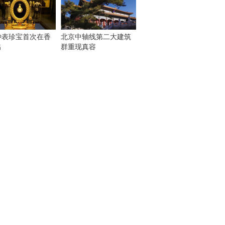
钟表珍宝首次在香
北京中轴线第二大建筑
出
群重现真容
！
：