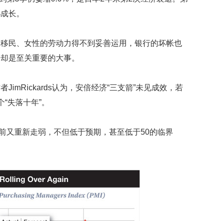
礼
因
%成长。
不
舍
女
。移民、女性的劳动力得不到妥善运用，银行的坏帐也
儿
，却是至关重要的大事。
才
积
极
imRickards认为，安倍经济“三支箭”未见成效，若
治
“失落十年”。
疗
报
目前又重新走弱，不但低于预期，甚至低于50的临界
告
显
示
20
年
我
国
专
利