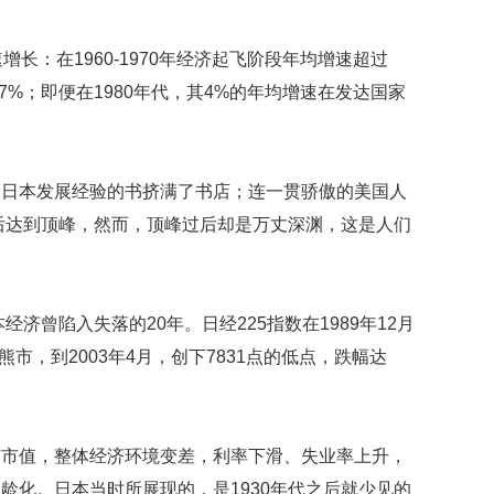
映
你
增长：在1960-1970年经济起飞阶段年均增速超过
的
性
高达7%；即便在1980年代，其4%的年均增速在发达国家
格
和
智
商
绍日本发展经验的书挤满了书店；连一贯骄傲的美国人
前后达到顶峰，然而，顶峰过后却是万丈深渊，这是人们
联
合
国
维
和
经济曾陷入失落的20年。日经225指数在1989年12月
70
熊市，到2003年4月，创下7831点的低点，跌幅达
周
年
中
国
市市值，整体经济环境变差，利率下滑、失业率上升，
维
和
龄化。日本当时所展现的，是1930年代之后就少见的