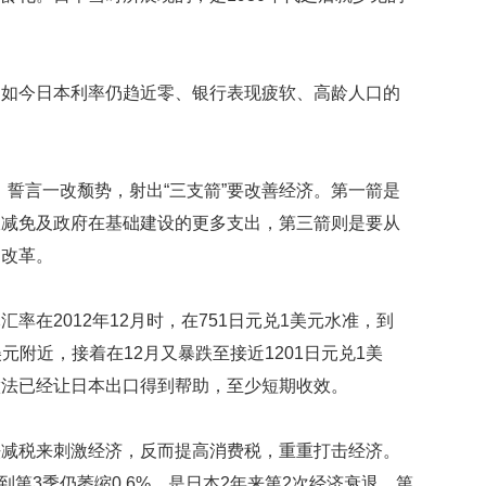
贡
献
获
赞
。如今日本利率仍趋近零、银行表现疲软、高龄人口的
英
国
女
后，誓言一改颓势，射出“三支箭”要改善经济。第一箭是
子
的
收减免及政府在基础建设的更多支出，第三箭则是要从
抗
构改革。
癌
奇
迹
率在2012年12月时，在751日元兑1美元水准，到
曾
为
1美元附近，接着在12月又暴跌至接近1201日元兑1美
自
做法已经让日本出口得到帮助，至少短期收效。
己
准
备
法减税来刺激经济，反而提高消费税，重重打击经济。
葬
到第3季仍萎缩0.6%，是日本2年来第2次经济衰退。第