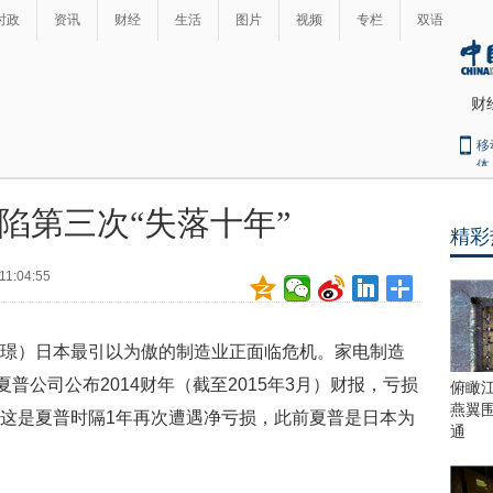
时政
资讯
财经
生活
图片
视频
专栏
双语
财
移
体
陷第三次“失落十年”
精彩
最
热
11:04:55
新
世
界
闻
瞩
 王璟）日本最引以为傲的制造业正面临危机。家电制造
目
上
普公司公布2014财年（截至2015年3月）财报，亏损
俯瞰
合
燕翼
），这是夏普时隔1年再次遭遇净亏损，此前夏普是日本为
青
通
岛
峰