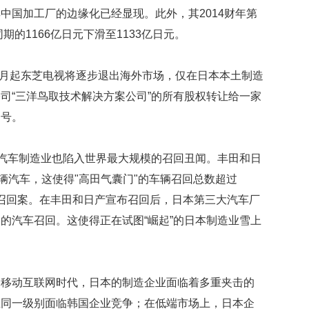
中国加工厂的边缘化已经显现。此外，其2014财年第
牌
出
期的1166亿日元下滑至1133亿日元。
售
要
价
年3月起东芝电视将逐步退出海外市场，仅在日本本土制造
4
司“三洋鸟取技术解决方案公司”的所有股权转让给一家
亿
句号。
80
岁
退
，汽车制造业也陷入世界最大规模的召回丑闻。丰田和日
休
辆汽车，这使得"高田气囊门"的车辆召回总数超过
顿
顿
汽车召回案。在丰田和日产宣布召回后，日本第三大汽车厂
吃
的汽车召回。这使得正在试图“崛起”的日本制造业雪上
肉
讨
厌
看
的移动互联网时代，日本的制造企业面临着多重夹击的
电
视
在同一级别面临韩国企业竞争；在低端市场上，日本企