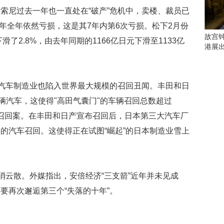
会
索尼过去一年也一直处在“破产”危机中，卖楼、裁员已
这
些
财年全年依然亏损，这是其7年内第6次亏损。松下2月份
看
故宫
滑了2.8%，由去年同期的1166亿日元下滑至1133亿
点
港展
别
错
过
，汽车制造业也陷入世界最大规模的召回丑闻。丰田和日
研
辆汽车，这使得"高田气囊门"的车辆召回总数超过
究
汽车召回案。在丰田和日产宣布召回后，日本第三大汽车厂
你
喜
的汽车召回。这使得正在试图“崛起”的日本制造业雪上
欢
的
音
乐
消云散。外媒指出，安倍经济“三支箭”近年并未见成
类
要再次邂逅第三个“失落的十年”。
型
可
以
反