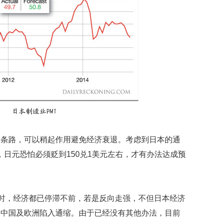
数
量
稳
定
专
利
水
平
不
断
提
升
一条路，可以稍起作用避免经济衰退。考虑到日本的通
法
国
，日元恐怕必须贬到150兑1美元左右，才有办法达成预
研
究
圈
养
120时，经济都已停滞不前，若是反向走强，不但日本经济
海
豚
、中国及欧洲陷入通缩。由于已经没有其他办法，目前