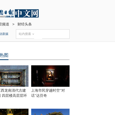
经频道
>
财经头条
动新媒
站内搜索
热图
江西龙南清代古建
上海市民穿越时空“对
围 四层楼高层层环
话”达芬奇