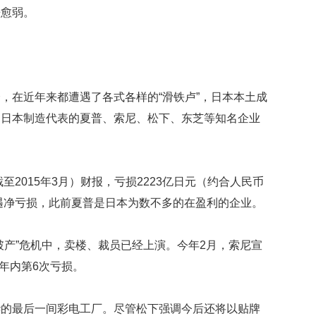
很
来愈弱。
幸
福
最
爱
与
人
，在近年来都遭遇了各式各样的“滑铁卢”，日本本土成
互
为日本制造代表的夏普、索尼、松下、东芝等知名企业
动
曾
有
至2015年3月）财报，亏损2223亿日元（约合人民币
部
白
遭遇净亏损，此前夏普是日本为数不多的在盈利的企业。
宫
名
尼
破产”危机中，卖楼、裁员已经上演。今年2月，索尼宣
克
7年内第6次亏损。
松
旧
居
华的最后一间彩电工厂。尽管松下强调今后还将以贴牌
挂