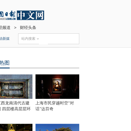
经频道
>
财经头条
动新媒
站内搜索
热图
江西龙南清代古建
上海市民穿越时空“对
围 四层楼高层层环
话”达芬奇