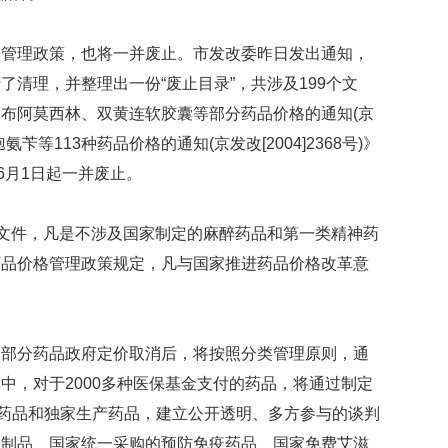
映
你
的管理政策，也将一并废止。市发改委昨日发出通知，
的
性
清理，并整理出一份“废止目录”，共涉及199个文
格
布阿莫西林、双黄连软胶囊等部分药品价格的通知(京
和
孢氨苄等113种药品价格的通知(京发改[2004]2368号)》
智
商
6月1日起一并废止。
联
合
格文件，凡是不涉及国家制定的麻醉药品和第一类精神药
国
药品价格管理政策规定，凡与国家推进药品价格改革意
维
和
70
周
年
大部分药品政府定价取消后，将按照分类管理原则，通
中
中，对于2000多种医保基金支付的药品，将通过制定
国
利药品和独家生产药品，建立公开透明、多方参与的谈判
维
和
液制品、国家统一采购的预防免疫药品、国家免费艾滋