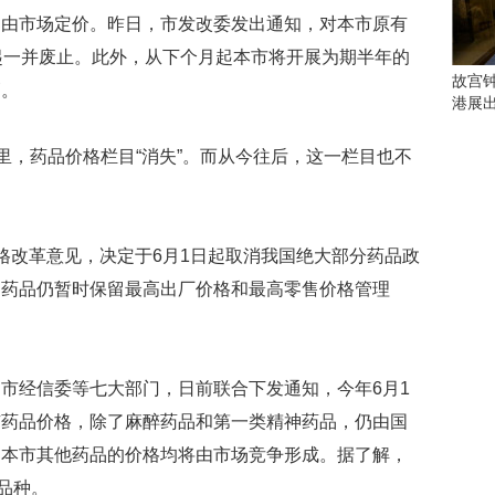
会
部由市场定价。昨日，市发改委发出通知，对本市原有
这
些
起一并废止。此外，从下个月起本市将开展为期半年的
看
故宫
管。
点
港展
别
错
里，药品价格栏目“消失”。而从今往后，这一栏目也不
过
研
究
格改革意见，决定于6月1日起取消我国绝大部分药品政
你
喜
神药品仍暂时保留最高出厂价格和最高零售价格管理
欢
。
的
音
乐
市经信委等七大部门，日前联合下发通知，今年6月1
类
有药品价格，除了麻醉药品和第一类精神药品，仍由国
型
可
，本市其他药品的价格均将由市场竞争形成。据了解，
以
品种。
反