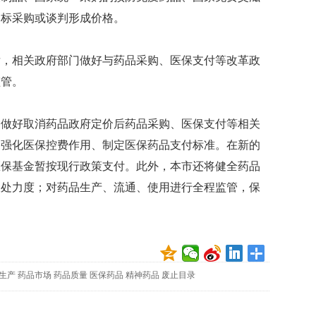
贡
招标采购或谈判形成价格。
献
获
赞
后，相关政府部门做好与药品采购、医保支付等改革政
英
监管。
国
女
，做好取消药品政府定价后药品采购、医保支付等相关
子
的
、强化医保控费作用、制定医保药品支付标准。在新的
抗
医保基金暂按现行政策支付。此外，本市还将健全药品
癌
奇
查处力度；对药品生产、流通、使用进行全程监管，保
迹
）
曾
为
自
己
准
生产
药品市场
药品质量
医保药品
精神药品
废止目录
备
葬