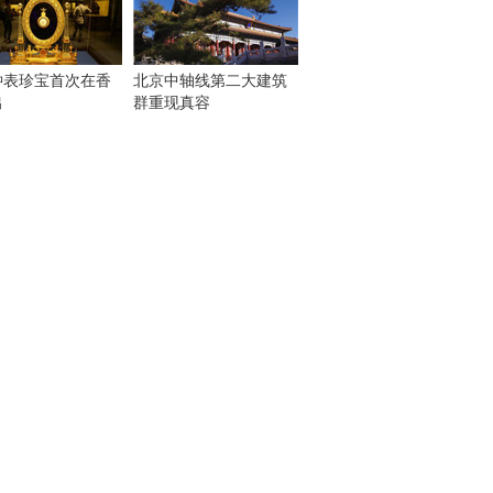
钟表珍宝首次在香
北京中轴线第二大建筑
出
群重现真容
！
：