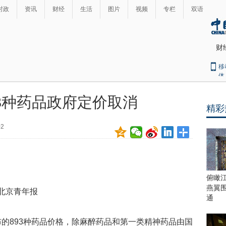
时政
资讯
财经
生活
图片
视频
专栏
双语
财
移
体
93种药品政府定价取消
精彩
最
热
02
新
世
界
闻
瞩
目
上
俯瞰
合
燕翼
源：北京青年报
青
通
岛
峰
布的893种药品价格，除麻醉药品和第一类精神药品由国