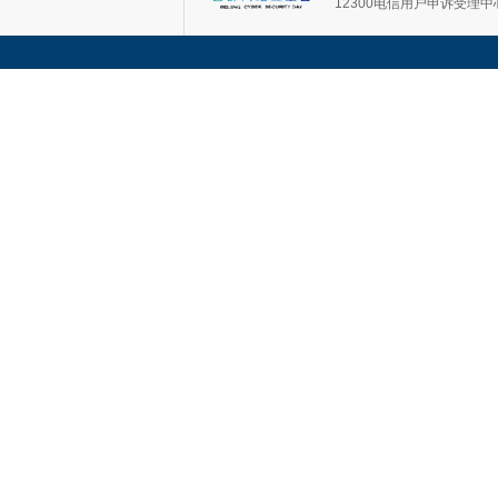
12300电信用户申诉受理中