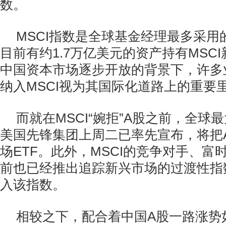
数。
MSCI指数是全球基金经理最多采用
目前有约1.7万亿美元的资产持有MSC
中国资本市场逐步开放的背景下，许多
纳入MSCI视为其国际化道路上的重要
而就在MSCI“婉拒”A股之前，全球
美国先锋集团上周二已率先宣布，将把
场ETF。此外，MSCI的竞争对手、富时
前也已经推出追踪新兴市场的过渡性指
入该指数。
相较之下，配合着中国A股一路涨势