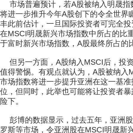
市场普遍预计，若A股被纳入明晟指
将进一步推升今年A股创下的令全世界
丰此前估计，一旦国际投资者可完全投
在MSCI明晟新兴市场指数中所占的比重
于富时新兴市场指数，A股最终所占的比
但另一方面，A股纳入MSCI后，投
值得警惕。有观点就认为，A股被纳入M
市场指数将进一步提升亚洲在这一基准
位，但同时，此举也可能将让投资者暴
险下。
彭博的数据显示，过去五年，亚洲股
罗斯等市场，令亚洲股在MSCI明晟新