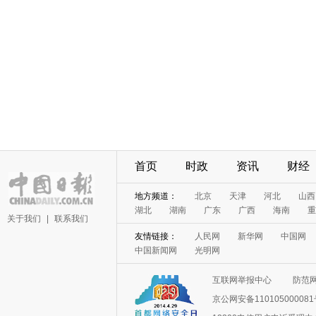
首页
时政
资讯
财经
地方频道：
北京
天津
河北
山西
湖北
湖南
广东
广西
海南
重
关于我们
|
联系我们
友情链接：
人民网
新华网
中国网
中国新闻网
光明网
互联网举报中心
防范
京公网安备11010500008