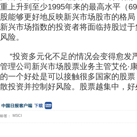
重上升到至少1995年来的最高水平（6
股能够更好地反映新兴市场股市的格局
新兴市场指数的投资者将面临持股过于
风险。
“投资多元化不足的情况会变得愈发
管理公司新兴市场股票业务主管艾伦·康
的一个好处是可以接触很多国家的股票
散投资并控制好风险。股票越集中，好
MSCI
标签：