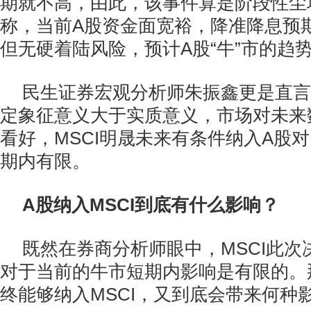
期就不高，由此，该事件算是阶段性尘
称，当前A股资金面宽裕，降准降息预
但无硬着陆风险，预计A股“牛”市的趋
民生证券宏观分析师朱振鑫更是直言，
定象征意义大于实质意义，市场对未来
看好，MSCI明晟未来有条件纳入A股
期内有限。
A股纳入MSCI到底有什么影响？
既然在券商分析师眼中，MSCI此次
对于当前的牛市短期内影响是有限的。
终能够纳入MSCI，又到底会带来何种