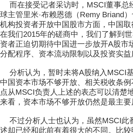
而在接受记者采访时，MSCI董事总
球主管里米·布赖恩德（Remy Brian
机构投资者开放中国股市方面，中国取
在我们2015年的磋商中，我们了解到
资者正迫切期待中国进一步放开A股市场
分配程序、资本流动限制以及投资实益
分析认为，暂时未将A股纳入MSCI
中国资本市场不够开放、相关税收条例
点从MSCI负责人上述的表态可以清楚
来看，资本市场不够开放仍然是最主要
不过分析人士也认为，虽然MSCI此
述却已经和此前有着很大的不同。比较