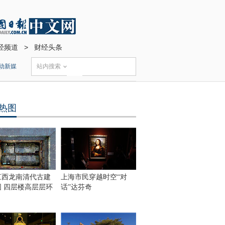
经频道
>
财经头条
动新媒
站内搜索
热图
江西龙南清代古建
上海市民穿越时空“对
围 四层楼高层层环
话”达芬奇