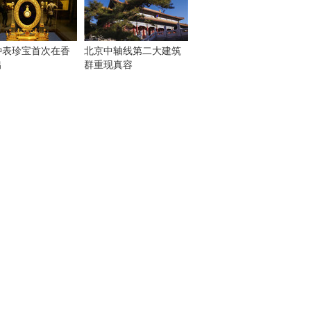
钟表珍宝首次在香
北京中轴线第二大建筑
出
群重现真容
！
：