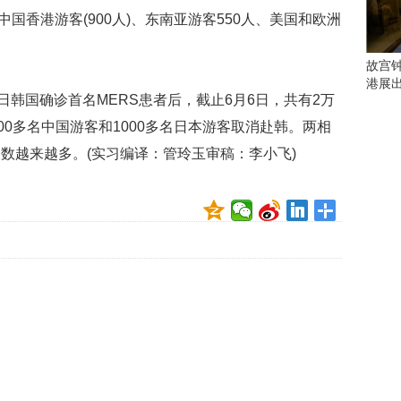
会
)、中国香港游客(900人)、东南亚游客550人、美国和欧洲
这
些
看
故宫
点
港展
别
日韩国确诊首名MERS患者后，截止6月6日，共有2万
错
00多名中国游客和1000多名日本游客取消赴韩。两相
过
数越来越多。(实习编译：管玲玉审稿：李小飞)
研
究
你
喜
欢
的
音
乐
类
型
可
以
反