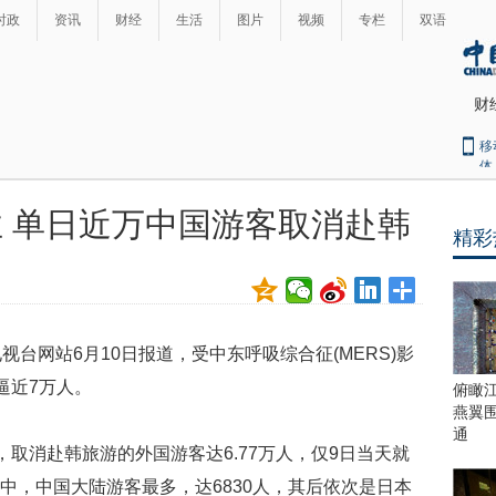
时政
资讯
财经
生活
图片
视频
专栏
双语
财
移
体
业 单日近万中国游客取消赴韩
精彩
最
热
新
世
界
闻
瞩
视台网站6月10日报道，受中东呼吸综合征(MERS)影
目
上
逼近7万人。
俯瞰
合
燕翼
青
通
日，取消赴韩旅游的外国游客达6.77万人，仅9日当天就
岛
峰
其中，中国大陆游客最多，达6830人，其后依次是日本