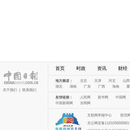
首页
时政
资讯
财经
地方频道：
北京
天津
河北
山西
湖北
湖南
广东
广西
海南
重
关于我们
|
联系我们
友情链接：
人民网
新华网
中国网
中国新闻网
光明网
互联网举报中心
防范
京公网安备11010500008