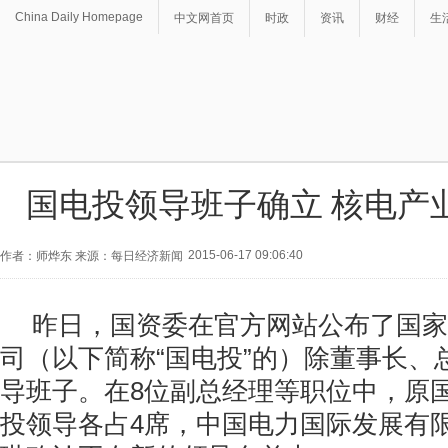
China Daily Homepage
中文网首页
时政
资讯
财经
生
国电投领导班子确立 核电产
2015-06-17 09:06:40
作者：师烨东 来源：每日经济新闻
昨日，国资委在官方网站公布了国家
司（以下简称“国电投”的）除董事长、
导班子。在8位副总经理等职位中，原
投领导各占4席，中国电力国际发展有