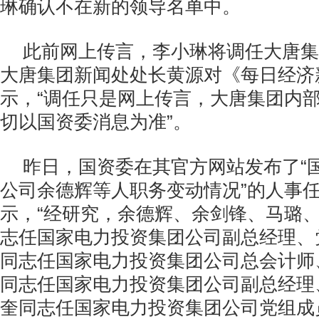
琳确认不在新的领导名单中。
此前网上传言，李小琳将调任大唐集
大唐集团新闻处处长黄源对《每日经济
示，“调任只是网上传言，大唐集团内
切以国资委消息为准”。
昨日，国资委在其官方网站发布了“
公司余德辉等人职务变动情况”的人事
示，“经研究，余德辉、余剑锋、马璐
志任国家电力投资集团公司副总经理、
同志任国家电力投资集团公司总会计师
同志任国家电力投资集团公司副总经理
奎同志任国家电力投资集团公司党组成