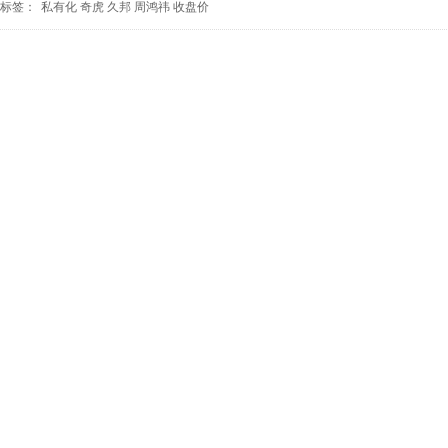
标签：
私有化
奇虎
久邦
周鸿祎
收盘价