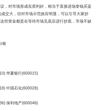
贡
决议，对市场形成实质利好，相当于直接进场拿钱买蓝
献
获
天的成交大，但对市场示范效应明显，可以引导大家抄
赞
，这些资金都是在等待市场见底后进行抄底，市场不缺
英
国
女
白银
子
的
抗
癌
奇
迹
0) 华夏银行(600015)
曾
为
自
8) 中国石化(600028)
己
准
备
6) 保利地产(600048)
葬