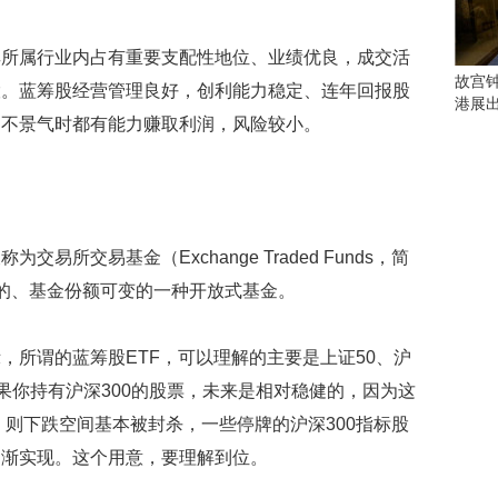
会
这
些
其所属行业内占有重要支配性地位、业绩优良，成交活
看
故宫
股。蓝筹股经营管理良好，创利能力稳定、连年回报股
点
港展
别
和不景气时都有能力赚取利润，风险较小。
错
过
研
究
易所交易基金（Exchange Traded Funds，简
你
喜
易的、基金份额可变的一种开放式基金。
欢
的
音
，所谓的蓝筹股ETF，可以理解的主要是上证50、沪
乐
如果你持有沪深300的股票，未来是相对稳健的，因为这
类
，则下跌空间基本被封杀，一些停牌的沪深300指标股
型
可
逐渐实现。这个用意，要理解到位。
以
反