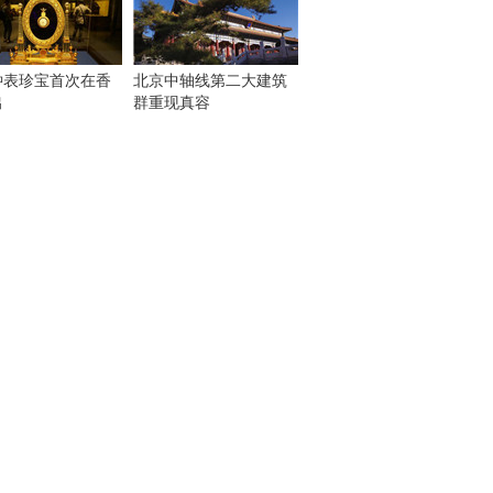
钟表珍宝首次在香
北京中轴线第二大建筑
出
群重现真容
！
：