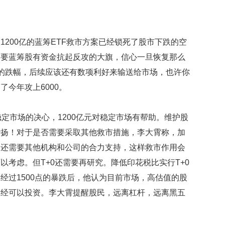
映
你
的
性
200亿的蓝筹ETF救市方案已经锁死了股市下跌的空
格
只要蓝筹股有资金抗起反攻的大旗，信心一旦恢复那么
和
的跌幅，后续应该还有数项利好来输送给市场，也许你
智
商
今年攻上6000。
联
合
稳定市场的决心，1200亿元对稳定市场有帮助。维护股
国
赞扬！对于是否需要采取其他救市措施，李大霄称，加
维
和
，还需要其他机构和公司的合力支持，这样救市作用会
70
以考虑。但T+0还需要再研究。降低印花税比实行T+0
周
年
经过1500点的暴跌后，他认为目前市场，高估值的股
中
已经可以投资。李大霄提醒股民，远离杠杆，远离黑五
国
维
和