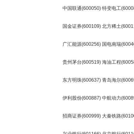
中国联通(600050) 特变电工(60008
国金证券(600109) 北方稀土(60011
广汇能源(600256) 国电南瑞(60040
贵州茅台(600519) 海油工程(60058
东方明珠(600637) 青岛海尔(60069
伊利股份(600887) 中航动力(60089
招商证券(600999) 大秦铁路(60100
兴业银行(601166) 北京银行(60116