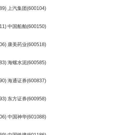
礼
因
9) 上汽集团(600104)
不
舍
女
1) 中国船舶(600150)
儿
才
6) 康美药业(600518)
积
极
治
3) 海螺水泥(600585)
疗
报
0) 海通证券(600837)
告
显
示
3) 东方证券(600958)
20
年
我
6) 中国神华(601088)
国
专
利
9) 中国铁建(601186)