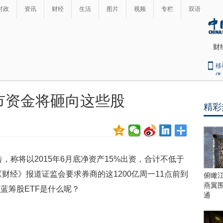
时政
资讯
财经
生活
图片
视频
专栏
双语
财
移
体
救市资金将砸向这些股
精彩
最
热
新
世
界
闻
瞩
告，称将以2015年6月底净资产15%出资，合计不低于
目
上
《财经》报道证监会要求券商的这1200亿周一11点前到
俯瞰
合
燕翼
蓝筹股ETF是什么呢？
青
通
岛
峰