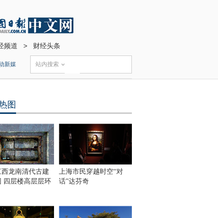
经频道
>
财经头条
动新媒
站内搜索
热图
江西龙南清代古建
上海市民穿越时空“对
围 四层楼高层层环
话”达芬奇