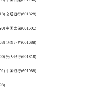
数
量
稳
8) 交通银行(601328)
定
专
利
8) 中国太保(601601)
水
平
8) 华泰证券(601688)
不
断
提
0) 光大银行(601818)
升
法
1) 中国银行(601988)
国
研
究
98)
圈
养
海
豚