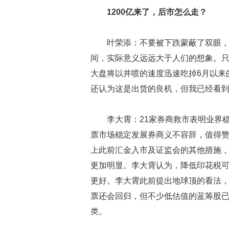
1200亿来了，后市怎么走？
叶荣添：不要被下跌蒙蔽了双眼，1
间，实际意义远远大于人们的想象。
大盘将以井喷的速度迅速吃掉6月以来
还认为这是出货的良机，但我已经看到了
李大霄：21家券商救市表明业界
票市场稳定发展券商义不容辞，值得
上此前汇金入市及证监会的其他措施
更加明显。李大霄认为，降低印花税可
更好。李大霄此前提出地球顶的看法，
票还会回归，但不少低估值的蓝筹股
类。