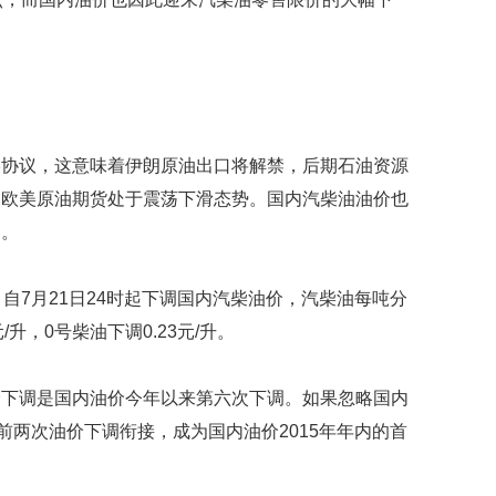
映
你
的
性
格
和
智
终协议，这意味着伊朗原油出口将解禁，后期石油资源
商
内欧美原油期货处于震荡下滑态势。国内汽柴油油价也
联
调。
合
国
自7月21日24时起下调国内汽柴油价，汽柴油每吨分
维
和
/升，0号柴油下调0.23元/升。
70
周
年
价下调是国内油价今年以来第六次下调。如果忽略国内
中
前两次油价下调衔接，成为国内油价2015年年内的首
国
维
和