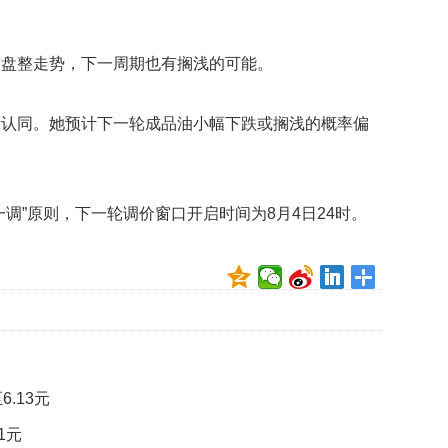
礼
因
不
前盘整走势，下一周期也有搁浅的可能。
舍
女
儿
示认同。她预计下一轮成品油小幅下跌或搁浅的概率偏
才
积
极
治
疗
调”原则，下一轮调价窗口开启时间为8月4日24时。
报
告
显
示
20
年
我
国
.13元
专
1元
利