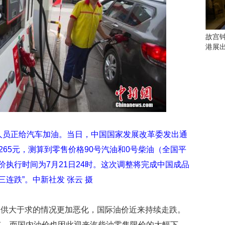
会
这
些
看
故宫
点
港展
别
错
过
研
究
你
喜
作人员正给汽车加油。当日，中国国家发展改革委发出通
欢
65元，测算到零售价格90号汽油和0号柴油（全国平
的
音
调价执行时间为7月21日24时。这次调整将完成中国成品
乐
三连跌”。中新社发 张云 摄
类
型
可
使供大于求的情况更加恶化，国际油价近来持续走跌。
以
反
点，而国内油价也因此迎来汽柴油零售限价的大幅下