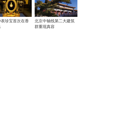
钟表珍宝首次在香
北京中轴线第二大建筑
出
群重现真容
！
：