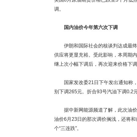
调。
国内油价今年第六次下调
伊朗和国际社会的核谈判达成最
供应将更显充裕。受此影响，本周期
继上次小幅下调后，再次迎来价格下
国家发改委21日下午发出通知称，
别下调265元。折合93号汽油下调0.2元
据中新网能源频道了解，此次油
油价6月23日的那次调价搁浅，还将和
个“三连跌”。