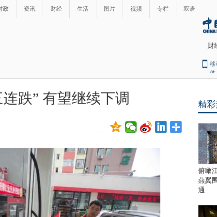
时政
资讯
财经
生活
图片
视频
专栏
双语
财
移
体
三连跌” 有望继续下调
精彩
最
热
新
世
界
闻
瞩
目
上
俯瞰
合
燕翼
青
通
岛
峰