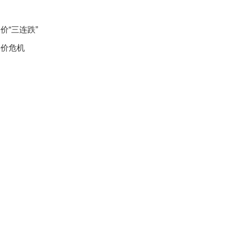
数
量
稳
价“三连跌”
定
油价危机
专
利
水
平
不
断
提
升
法
国
研
究
圈
养
海
豚