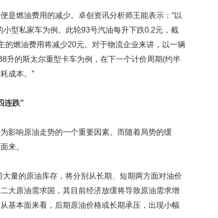
贡
献
便是燃油费用的减少。卓创资讯分析师王能表示：“以
获
的小型私家车为例。此轮93号汽油每升下跌0.2元，截
赞
车主的燃油费用将减少20元。对于物流企业来讲，以一辆
英
38升的斯太尔重型卡车为例，在下一个计价周期(约半
国
耗成本。”
女
子
的
四连跌”
抗
癌
奇
成为影响原油走势的一个重要因素。而随着局势的缓
迹
本面来。
曾
为
自
前大量的原油库存，将分别从长期、短期两方面对油价
己
准
第二大原油需求国，其目前经济放缓将导致原油需求增
备
。从基本面来看，后期原油价格或长期承压，出现小幅
葬