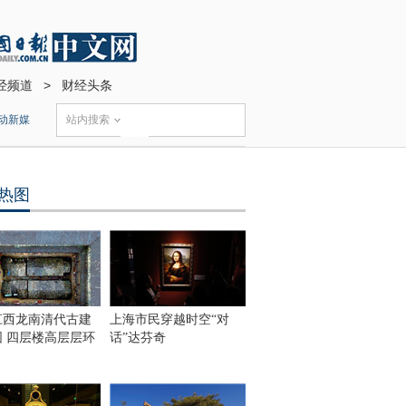
经频道
>
财经头条
动新媒
站内搜索
热图
江西龙南清代古建
上海市民穿越时空“对
围 四层楼高层层环
话”达芬奇