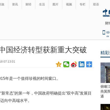
时政
资讯
财经
生活
图片
视频
专栏
双语
财
移
体
”：中国经济转型获新重大突破
精彩
最
热
18 07:13:01
新
世
界
闻
瞩
015年是一个值得珍视的时间窗口。
目
上
俯瞰
合
燕翼
新常态”的第一年，中国政府明确提出“双中高”发展目
青
通
和迈向中高端水平。
岛
峰