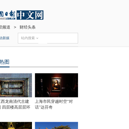
经频道
>
财经头条
动新媒
站内搜索
热图
江西龙南清代古建
上海市民穿越时空“对
围 四层楼高层层环
话”达芬奇