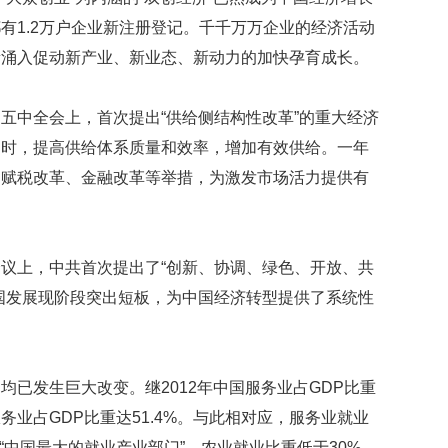
礼
因
有1.2万户企业新注册登记。千千万万企业的经济活动
不
量涌入促动新产业、新业态、新动力的加快孕育成长。
舍
女
儿
五中全会上，首次提出“供给侧结构性改革”的重大经济
才
同时，提高供给体系质量和效率，增加有效供给。一年
积
极
、赋税改革、金融改革等举措，为激发市场活力提供有
治
疗
报
议上，中共首次提出了“创新、协调、绿色、开放、共
告
显
国发展现阶段突出短板，为中国经济转型提供了系统性
示
20
年
我
均已发生巨大改变。继2012年中国服务业占GDP比重
国
业占GDP比重达51.4%。与此相对应，服务业就业
专
利
成为“中国最大的就业产业部门”。农业就业比重低于30%，