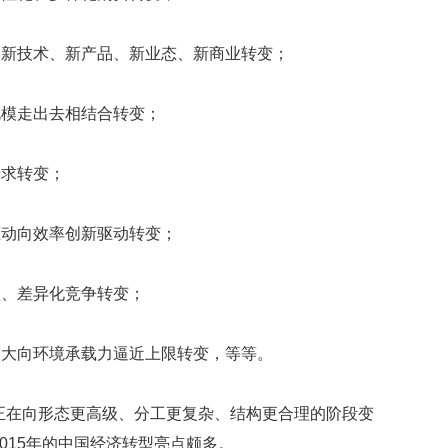
映
你
、新技术、新产品、新业态、新商业转变；
的
性
格
规模走出去相结合转变；
和
智
商
于求转变；
联
合
驱动向效率创新驱动转变；
国
维
和
型、差异化竞争转变；
70
周
年
较大向环境承载力逼近上限转变，等等。
中
国
正在向形态更高级、分工更复杂、结构更合理的阶段变
维
和
015年的中国经济转型亮点颇多。