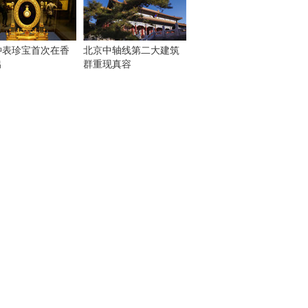
钟表珍宝首次在香
北京中轴线第二大建筑
出
群重现真容
！
：