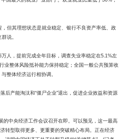
数
量
稳
定
程，但其理想状态是就业稳定、银行不良资产率低、政
专
利
立群说。
水
平
6万人，提前完成全年目标，调查失业率稳定在5.1%左
不
断
，银行业整体风险抵补能力保持稳定；全国一般公共预算收
提
稳，与整体经济运行相协调。
升
法
落后产能淘汰和“僵尸企业”退出，促进企业效益和资源
国
研
究
圈
发展的中央经济工作会议召开在即。可以预见，这一最高
养
海
经济转型取得更多、更重要的突破精心布局。正在经济
豚