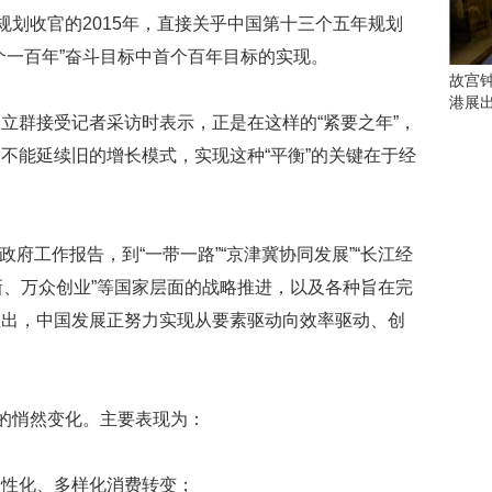
会
规划收官的2015年，直接关乎中国第十三个五年规划
这
些
个一百年”奋斗目标中首个百年目标的实现。
看
故宫
点
港展
别
立群接受记者采访时表示，正是在这样的“紧要之年”，
错
不能延续旧的增长模式，实现这种“平衡”的关键在于经
过
研
究
入政府工作报告，到“一带一路”“京津冀协同发展”“长江经
你
喜
大众创新、万众创业”等国家层面的战略推进，以及各种旨在完
欢
推出，中国发展正努力实现从要素驱动向效率驱动、创
的
音
乐
类
境的悄然变化。主要表现为：
型
可
以
个性化、多样化消费转变；
反