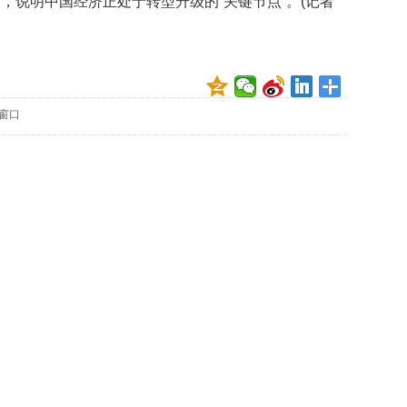
，说明中国经济正处于转型升级的“关键节点”。(记者
很
幸
福
最
爱
与
窗口
人
互
动
曾
有
部
白
宫
名
尼
克
松
旧
居
挂