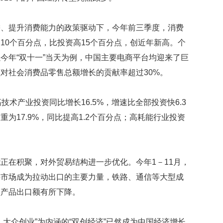
贡
献
获
需、提升消费能力的政策驱动下，今年前三季度，消费
赞
10个百分点，比投资高15个百分点，创近年新高。个
英
今年“双十一”当天为例，中国主要电商平台均迎来了巨
国
对社会消费品零售总额增长的贡献率超过30%。
女
子
的
技术产业投资同比增长16.5%，增速比全部投资快6.3
抗
为17.9%，同比提高1.2个百分点；高耗能行业投资
癌
奇
迹
曾
为
正在积聚，对外贸易结构进一步优化。今年1－11月，
自
兴市场成为拉动出口的主要力量，铁路、通信等大型成
己
型产品出口额有所下降。
准
备
葬
大众创业”为内涵的“双创经济”已然成为中国经济增长