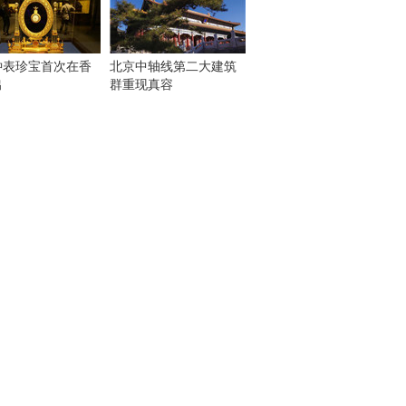
钟表珍宝首次在香
北京中轴线第二大建筑
出
群重现真容
！
：