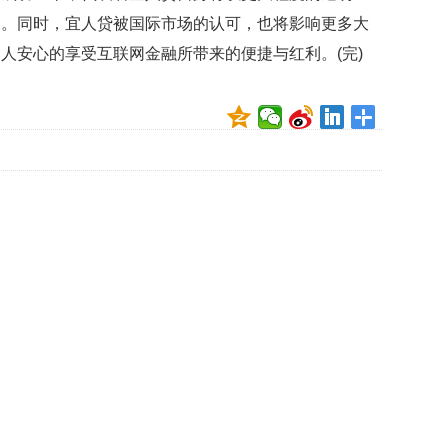
映
管。同时，宜人贷被国际市场的认可，也将影响更多大
你
人安心的享受互联网金融所带来的便捷与红利。(完)
的
性
格
和
智
商
联
合
国
维
和
70
周
年
中
国
维
和