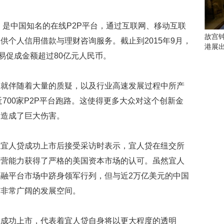
会
这
些
，是中国知名的在线P2P平台，通过互联网、移动互联
看
故宫
供个人信用借款与理财咨询服务。截止到2015年9月，
点
港展
别
易促成金额超过80亿元人民币。
错
过
起就伴随着大量的质疑，以及行业高速发展过程中所产
研
近700家P2P平台跑路。这使得更多大众对这个创新金
究
展造成了巨大伤害。
你
喜
欢
在宜人贷成功上市后接受采访时表示，宜人贷在纽交所
的
音
运营能力获得了严格的美国资本市场的认可。虽然宜人
乐
融平台市场中跻身领军行列，但与近2万亿美元的中国
类
有非常广阔的发展空间。
型
可
以
的成功上市，代表着宜人贷自身将以更大程度的透明
反