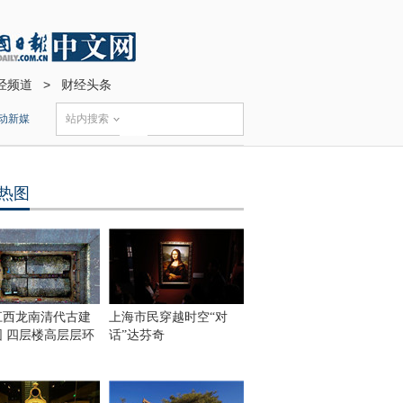
经频道
>
财经头条
动新媒
站内搜索
热图
江西龙南清代古建
上海市民穿越时空“对
围 四层楼高层层环
话”达芬奇