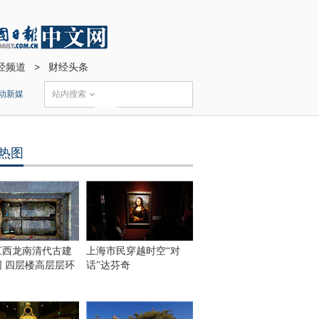
经频道
>
财经头条
动新媒
站内搜索
热图
江西龙南清代古建
上海市民穿越时空“对
围 四层楼高层层环
话”达芬奇