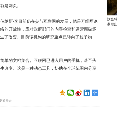
会
网就是网页。
这
些
看
故宫
伯纳斯-李目前仍在参与互联网的发展，他是万维网论
点
港展
别
网络的开放性，应对政府部门的内容检查和运营商破坏
错
发生了改变。目前该机构的研究重点已转向了粒子物
过
研
究
是简单的文档集合。互联网已进入用户的手机，甚至头
你
喜
发生改变。这是一种动态工具，协助在全球范围内分享
欢
的
音
乐
类
型
穿紧身衣
可
以
反