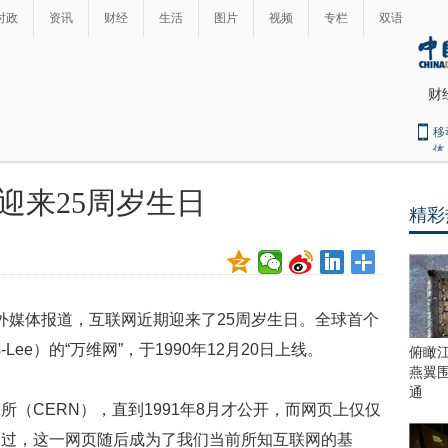
时政
资讯
财经
生活
图片
视频
专栏
双语
财
移
体
迎来25周岁生日
精彩
最
热
新
世
界
闻
瞩
国外媒体报道，互联网近期迎来了25周岁生日。全球首个
目
上
s-Lee）的“万维网”，于1990年12月20日上线。
俯瞰
合
燕翼
青
通
（CERN），直到1991年8月才公开，而网页上仅仅
岛
峰
不过，这一网页随后成为了我们当前所知互联网的基