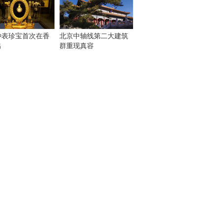
钟表珍宝首次在香
北京中轴线第二大建筑
出
群重现真容
！
：