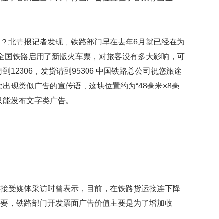
礼
因
不
舍
？北青报记者发现，铁路部门早在去年6月就已经在为
女
儿
全国铁路启用了新版火车票，对旅客没有多大影响，可
才
12306，发货请到95306 中国铁路总公司祝您旅途
积
极
出现类似广告的宣传语，这块位置约为“48毫米×8毫
治
只能发布文字类广告。
疗
报
告
显
示
20
年
我
在接受媒体采访时曾表示，目前，在铁路货运接连下降
国
重要，铁路部门开发票面广告价值主要是为了增加收
专
利