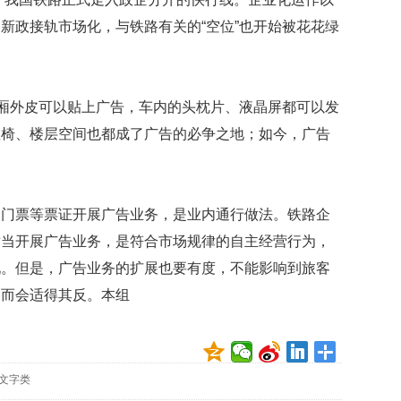
很
幸
新政接轨市场化，与铁路有关的“空位”也开始被花花绿
福
最
爱
与
车厢外皮可以贴上广告，车内的头枕片、液晶屏都可以发
人
座椅、楼层空间也都成了广告的必争之地；如今，广告
互
动
曾
有
、门票等票证开展广告业务，是业内通行做法。铁路企
部
适当开展广告业务，是符合市场规律的自主经营行为，
白
现。但是，广告业务的扩展也要有度，不能影响到旅客
宫
名
反而会适得其反。本组
尼
克
松
旧
文字类
居
挂