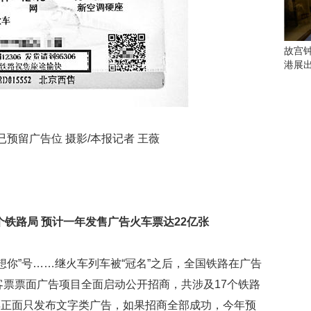
会
这
些
看
故宫
点
港展
别
错
过
研
预留广告位 摄影/本报记者 王薇
究
你
喜
欢
的
个铁路局 预计一年发售广告火车票达22亿张
音
乐
类
好想你”号……继火车列车被“冠名”之后，全国铁路在广告
型
可
客票票面广告项目全面启动公开招商，共涉及17个铁路
以
票正面只发布文字类广告，如果招商全部成功，今年预
反