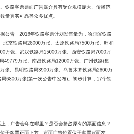
贡
具。铁路客票票面广告媒介具有受众规模庞大、传播范
献
获
布数量真实可靠等众多优点。
赞
据公告，2016年铁路客票计划发售量为，哈尔滨铁路
英
国
张、北京铁路局28000万张、太原铁路局7500万张、呼和
女
00万张、武汉铁路局15000万张、西安铁路局7000万
子
的
49779万张、南昌铁路局12000万张、广州铁路(集
抗
00万张、昆明铁路局3900万张、乌鲁木齐铁路局2600万
癌
奇
局6800万张(第一次公告中发布)。初步计算，17个铁
迹
曾
为
自
己
准
备
票上，广告会印在哪里？是否会挤占原有的票面信息？
葬
置位于客票正面下方，背面广告位置位于客票背面左