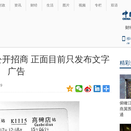
时政
资讯
财经
生活
图片
视频
专栏
双语
财
移
体
开招商 正面目前只发布文字
精彩
最
广告
热
新
世
界
闻
29
瞩
目
上
俯瞰
合
燕翼
青
通
岛
峰