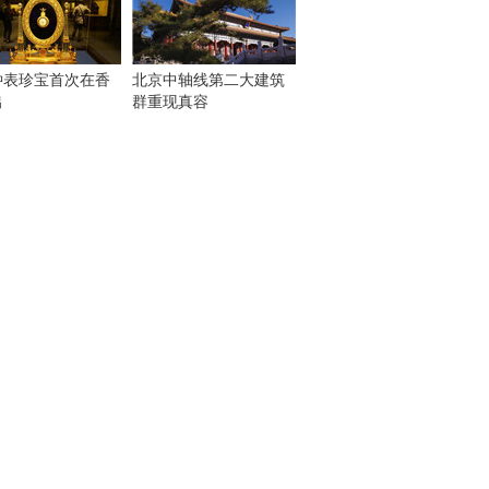
钟表珍宝首次在香
北京中轴线第二大建筑
出
群重现真容
！
：