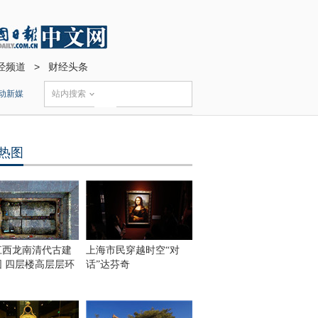
经频道
>
财经头条
动新媒
站内搜索
热图
江西龙南清代古建
上海市民穿越时空“对
围 四层楼高层层环
话”达芬奇