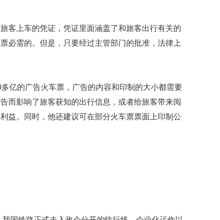
数
量
稳
是旅客上车的凭证，凭证里面涵盖了和旅客出行有关的
定
车票必需的。但是，只要经过主管部门的批准，法律上
专
利
水
平
0多亿的广告火车票，广告的内容和印制的大小都需要
不
断
广告而影响了旅客获知的出行信息，或者给旅客带来阅
提
的利益。同时，他还建议可在部分火车票票面上印制公
升
法
国
研
究
圈
养
海
豚
建，我国铁路正式走入政企分开的快行线。企业化运作以