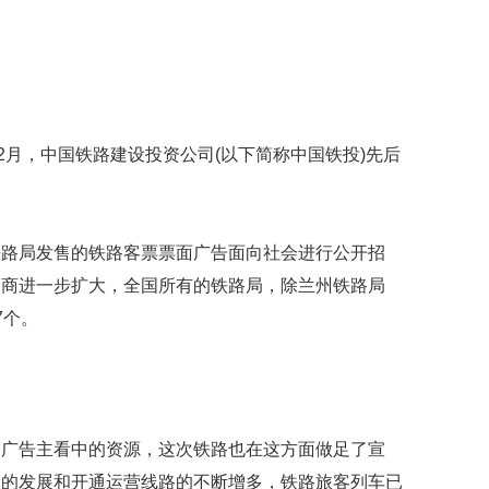
映
你
的
性
格
和
2月，中国铁路建设投资公司(以下简称中国铁投)先后
智
商
联
合
铁路局发售的铁路客票票面广告面向社会进行公开招
国
招商进一步扩大，全国所有的铁路局，除兰州铁路局
维
7个。
和
70
周
年
中
国
是广告主看中的资源，这次铁路也在这方面做足了宣
维
和
设的发展和开通运营线路的不断增多，铁路旅客列车已