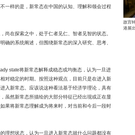
会
但不一样的是，新常态在中国的认知、理解和领会过程
这
些
看
故宫
点
港展
别
上，尚在探索之中，处于仁者见仁、智者见智的状态。
错
较明确的系统阐述，但围绕新常态的深入研究、思考、
过
研
究
ady state将新常态解释成稳态或均衡态，认为一旦进
你
喜
速相对稳定的时期。按照这种观点，目前只是在进入新
欢
全进入新常态。应该说这种看法基于经济学理论，具有
的
音
看，虽然新常态所描绘的大部分特征已经出现或正在显
乐
。如果将新常态理解成为将来时，对当前和今后一段时
类
。
型
可
以
好的理想状态，认为一旦进入新常态就什么问题都没有
反