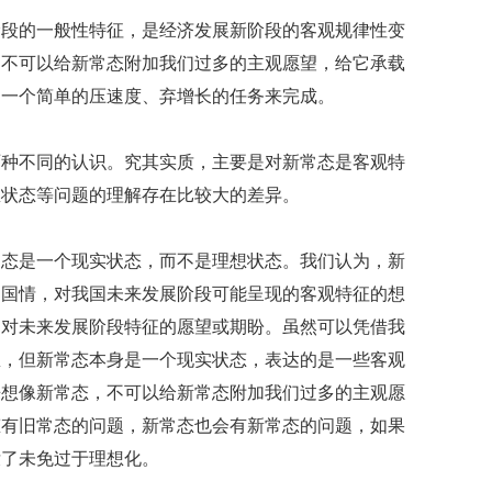
礼
因
阶段的一般性特征，是经济发展新阶段的客观规律性变
不
，不可以给新常态附加我们过多的主观愿望，给它承载
舍
女
为一个简单的压速度、弃增长的任务来完成。
儿
才
两种不同的认识。究其实质，主要是对新常态是客观特
积
极
想状态等问题的理解存在比较大的差异。
治
疗
常态是一个现实状态，而不是理想状态。我们认为，新
报
国国情，对我国未来发展阶段可能呈现的客观特征的想
告
显
们对未来发展阶段特征的愿望或期盼。虽然可以凭借我
示
想，但新常态本身是一个现实状态，表达的是一些客观
20
年
来想像新常态，不可以给新常态附加我们过多的主观愿
我
态有旧常态的问题，新常态也会有新常态的问题，如果
国
没了未免过于理想化。
专
利