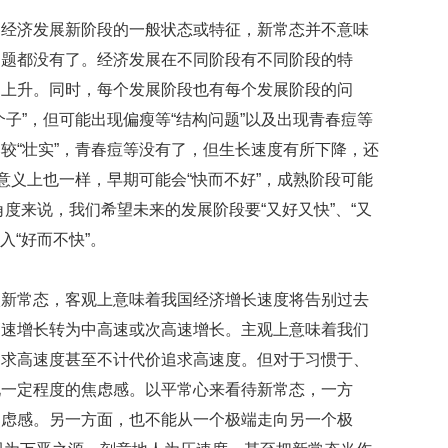
数
是经济发展新阶段的一般状态或特征，新常态并不意味
量
稳
问题都没有了。经济发展在不同阶段有不同阶段的特
定
旋上升。同时，每个发展阶段也有每个发展阶段的问
专
利
子”，但可能出现偏瘦等“结构问题”以及出现青春痘等
水
较“壮实”，青春痘等没有了，但生长速度有所下降，还
平
意义上也一样，早期可能会“快而不好”，成熟阶段可能
不
断
的角度来说，我们希望未来的发展阶段要“又好又快”、“又
提
入“好而不快”。
升
法
入新常态，客观上意味着我国经济增长速度将告别过去
国
研
高速增长转为中高速或次高速增长。主观上意味着我们
究
追求高速度甚至不计代价追求高速度。但对于习惯于、
圈
现一定程度的焦虑感。以平常心来看待新常态，一方
养
海
焦虑感。另一方面，也不能从一个极端走向另一个极
豚