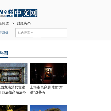
经频道
>
财经头条
动新媒
站内搜索
热图
江西龙南清代古建
上海市民穿越时空“对
围 四层楼高层层环
话”达芬奇