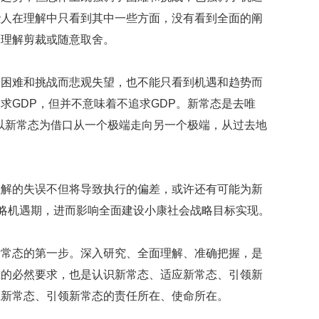
贡
些人在理解中只看到其中一些方面，没有看到全面的阐
献
获
和理解剪裁或随意取舍。
赞
英
到困难和挑战而悲观失望，也不能只看到机遇和趋势而
国
求GDP，但并不意味着不追求GDP。新常态是去唯
女
能以新常态为借口从一个极端走向另一个极端，从过去地
子
的
。
抗
癌
奇
理解的失误不但将导致执行的偏差，或许还有可能为新
迹
战略机遇期，进而影响全面建设小康社会战略目标实现。
曾
为
自
新常态的第一步。深入研究、全面理解、准确把握，是
己
态的必然要求，也是认识新常态、适应新常态、引领新
准
备
应新常态、引领新常态的责任所在、使命所在。
葬