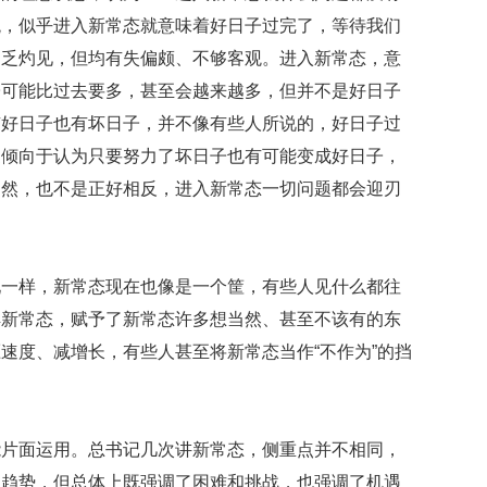
映
观，似乎进入新常态就意味着好日子过完了，等待我们
你
不乏灼见，但均有失偏颇、不够客观。进入新常态，意
的
性
子可能比过去要多，甚至会越来越多，但并不是好日子
格
有好日子也有坏日子，并不像有些人所说的，好日子过
和
更倾向于认为只要努力了坏日子也有可能变成好日子，
智
商
当然，也不是正好相反，进入新常态一切问题都会迎刃
联
合
国
现一样，新常态现在也像是一个筐，有些人见什么都往
维
和
解新常态，赋予了新常态许多想当然、甚至不该有的东
70
速度、减增长，有些人甚至将新常态当作“不作为”的挡
周
年
中
国
能片面运用。总书记几次讲新常态，侧重点并不相同，
维
和
和趋势，但总体上既强调了困难和挑战，也强调了机遇