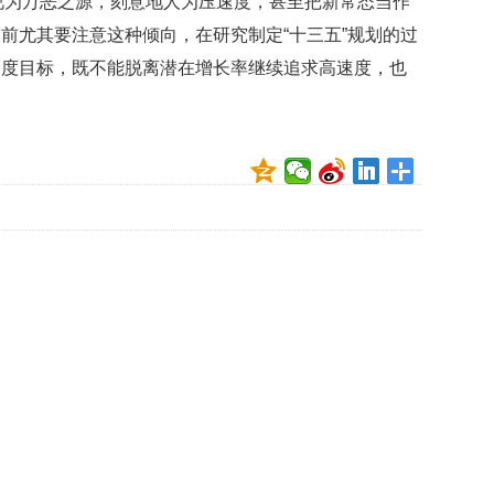
视为万恶之源，刻意地人为压速度，甚至把新常态当作
很
幸
前尤其要注意这种倾向，在研究制定“十三五”规划的过
福
速度目标，既不能脱离潜在增长率继续追求高速度，也
最
爱
与
人
互
动
曾
有
部
白
宫
名
尼
克
松
旧
居
挂