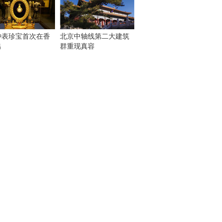
钟表珍宝首次在香
北京中轴线第二大建筑
出
群重现真容
！
：