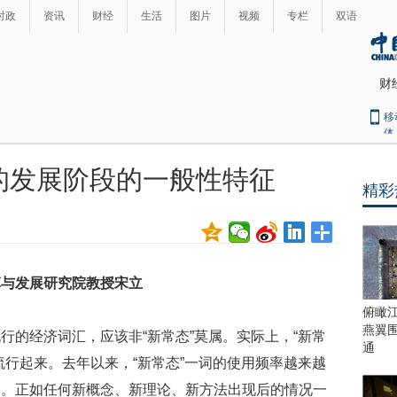
时政
资讯
财经
生活
图片
视频
专栏
双语
财
移
体
的发展阶段的一般性特征
精彩
最
热
新
世
界
闻
瞩
革与发展研究院教授宋立
目
上
俯瞰
合
燕翼
行的经济词汇，应该非“新常态”莫属。实际上，“新常
青
通
流行起来。去年以来，“新常态”一词的使用频率越来越
岛
峰
词。正如任何新概念、新理论、新方法出现后的情况一