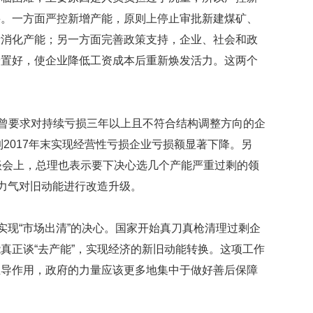
贡
要。一方面严控新增产能，原则上停止审批新建煤矿、
献
获
渐消化产能；另一方面完善政策支持，企业、社会和政
赞
安置好，使企业降低工资成本后重新焕发活力。这两个
英
国
女
就曾要求对持续亏损三年以上且不符合结构调整方向的企
子
的
，到2017年末实现经营性亏损企业亏损额显著下降。另
抗
谈会上，总理也表示要下决心选几个产能严重过剩的领
癌
奇
大力气对旧动能进行改造升级。
迹
曾
为
实现“市场出清”的决心。国家开始真刀真枪清理过剩企
自
真正谈“去产能”，实现经济的新旧动能转换。这项工作
己
主导作用，政府的力量应该更多地集中于做好善后保障
准
备
）
葬