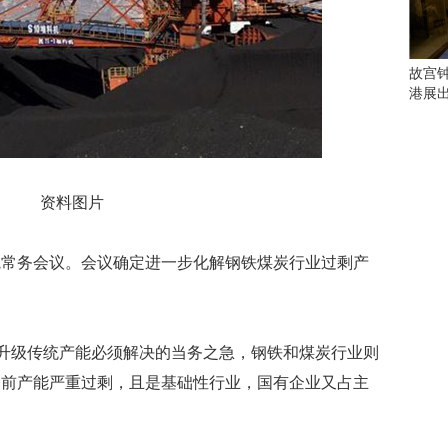
会
这
些
看
故宫
点
港展
别
错
过
研
资料图片
究
你
喜
院常务会议。会议确定进一步化解钢铁煤炭行业过剩产
欢
。
的
音
乐
造升级传统产能必须解决的当务之急，钢铁和煤炭行业则
类
目前产能严重过剩，且是基础性行业，国有企业又占主
型
可
。
以
反