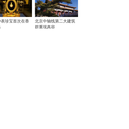
钟表珍宝首次在香
北京中轴线第二大建筑
出
群重现真容
！
：