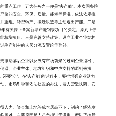
映
的重点工作，五大任务之一便是“去产能”。本次国务院
你
加严格的安全、环保、质量、能耗等标准，依法依规推
的
性
兼并重组、转型转产、搬迁改造等主动退出产能。二是
格
13年有关停止备案新增产能钢铁项目的决定。原则上停
和
产能核增项目。三是完善支持政策。设立工业企业结构
智
商
解过剩产能中的人员分流安置给予奖补。
联
合
依规推动落后企业以及没有市场前景的过剩企业退出，
国
场倒逼、企业主体、地方组织和中央支持的原则来操
维
和
，还要“立”。在“去产能”的过程中，要把增强企业活力
70
推动、市场引导和依法处置的办法，着力营造扶商、安
周
年
中
国
使得人力、资金和土地等成本居高不下，制约了经济发
维
和
面临困难，主要原因是人员负担过于沉重，所以严控新