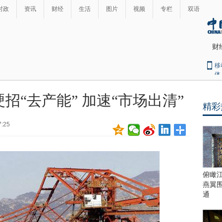
时政
资讯
财经
生活
图片
视频
专栏
双语
财
移
体
招“去产能” 加速“市场出清”
精彩
最
热
7:25
新
世
界
闻
瞩
目
上
俯瞰
合
燕翼
青
通
岛
峰