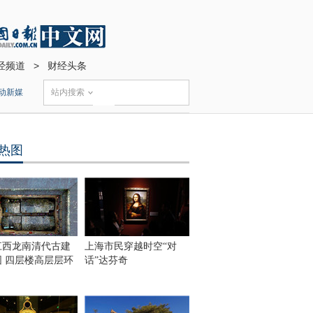
经频道
>
财经头条
动新媒
站内搜索
热图
江西龙南清代古建
上海市民穿越时空“对
围 四层楼高层层环
话”达芬奇