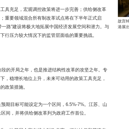
会
这
策工具充足，宏观调控政策将进一步完善；供给侧改革
些
力；重要领域混合所有制改革试点将在下半年正式启
看
故宫
点
带一路”建设将极大地拓展中国经济发展空间和潜力。与
港展
别
济下行压力较大情况下的监管层面临的重要挑战。
错
过
研
究
你
胜阶段的开局之年，也是推进结构性改革的攻坚之年。专
喜
当下，稳增长地位上升，未来可动用的政策工具充足，
欢
的
构的政策措施。
音
乐
类
预期目标可能设定为一个区间，6.5%-7%。江苏、山
型
长区间，并将供给侧改革列为政府工作首位。
可
以
反