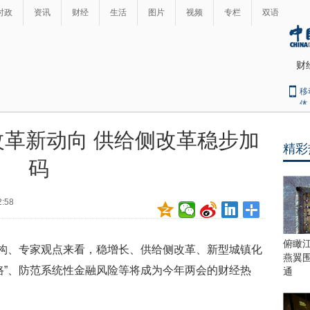
时政
资讯
财经
生活
图片
视频
专栏
双语
财
移
体
革新动向 供给侧改革稳步加
精彩
最
码
热
新
世
界
闻
2:58
瞩
目
上
俯瞰
机构、专家观点来看，稳增长、供给侧改革、新型城镇化
合
燕翼
青
路”、防范系统性金融风险等将成为今年两会的财经热
通
岛
峰