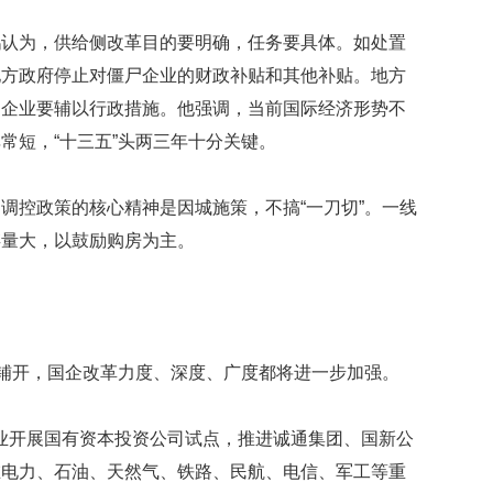
礼
因
鹤认为，供给侧改革目的要明确，任务要具体。如处置
不
舍
地方政府停止对僵尸企业的财政补贴和其他补贴。地方
女
尸企业要辅以行政措施。他强调，当前国际经济形势不
儿
才
常短，“十三五”头两三年十分关键。
积
极
调控政策的核心精神是因城施策，不搞“一刀切”。一线
治
疗
存量大，以鼓励购房为主。
报
告
显
示
20
将铺开，国企改革力度、深度、广度都将进一步加强。
年
我
国
企业开展国有资本投资公司试点，推进诚通集团、国新公
专
在电力、石油、天然气、铁路、民航、电信、军工等重
利