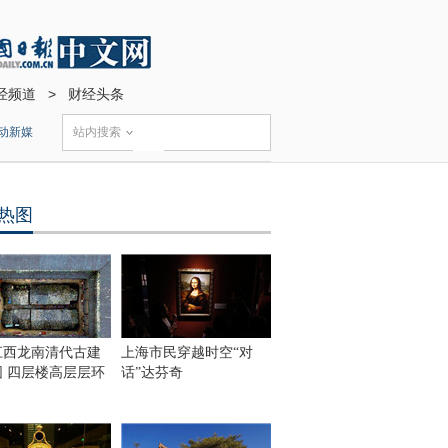
经频道
>
财经头条
动新媒
站内搜索
热图
江西龙南清代古建
上海市民穿越时空“对
围 四层楼高层层环
话”达芬奇