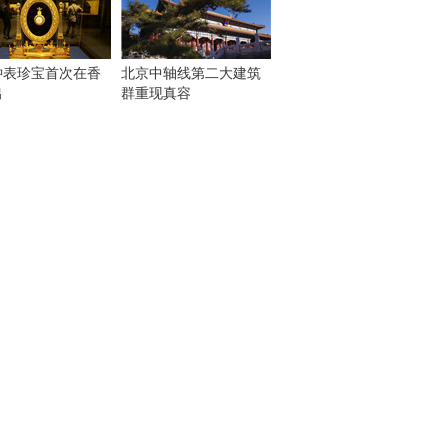
钟表珍宝首次在香
北京中轴线第二大建筑
出
群重现真容
！
：