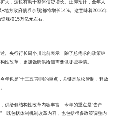
将扩大，这也有助于整体信贷增长。汪涛预计，全年人
贡
献
+地方政府债券余额)都将增长14%。这意味着2016年
获
资规模15万亿元左右。
赞
英
国
女
子
阐述。央行行长周小川此前表示，除了总需求的政策继
的
结构性改革，更加强调供给侧需要做哪些事情。
抗
癌
奇
今年也是“十三五”期间的重点，关键是放松管制，释放
迹
曾
力。
为
自
己
，供给侧结构性改革内容丰富，今年的重点是“去产
准
”，既包括体制机制改革内容，也包括很多政策调整内
备
葬