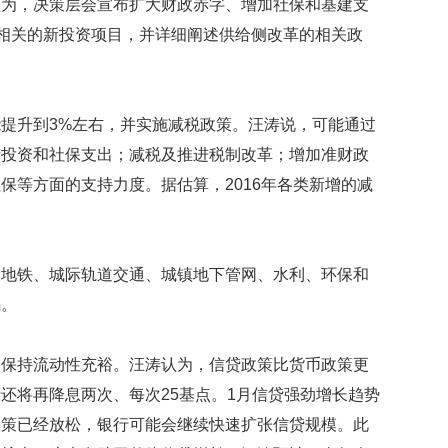
认为，决策层会宣布扩大财政赤字、增加社保和基建支
映
划相关的新投资项目，并详细阐述供给侧改革的相关政
你
的
性
格
和
提升到3%左右，并实施减税政策。汪涛说，可能通过
智
府投资和社保支出；减税及推进税制改革；增加准财政
商
保等方面的支持力度。据估算，2016年各类新增的减
联
合
国
维
、地铁、城际轨道交通、城镇地下管网、水利、环保和
和
码。
70
周
年
，保持流动性充裕。汪涛认为，信贷政策比货币政策更
中
国
还将再降息两次、每次25基点。1月信贷强劲增长趋势
维
政策已经放松，银行可能会继续快速扩张信贷规模。此
和