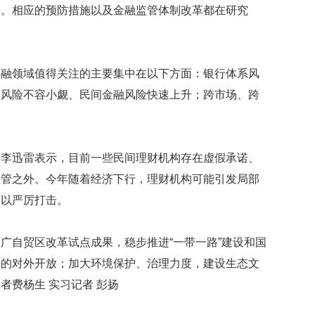
要。相应的预防措施以及金融监管体制改革都在研究
牌
出
售
要
价
金融领域值得关注的主要集中在以下方面：银行体系风
4
动风险不容小觑、民间金融风险快速上升；跨市场、跨
亿
80
岁
退
家李迅雷表示，目前一些民间理财机构存在虚假承诺、
休
监管之外。今年随着经济下行，理财机构可能引发局部
顿
予以严厉打击。
顿
吃
肉
广自贸区改革试点成果，稳步推进“一带一路”建设和国
讨
厌
平的对外开放；加大环境保护、治理力度，建设生态文
看
者费杨生 实习记者 彭扬
电
视