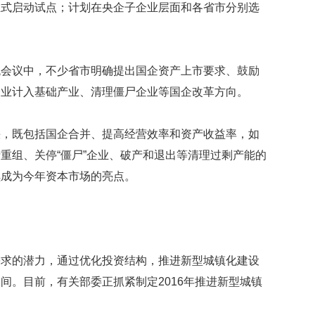
正式启动试点；计划在央企子企业层面和各省市分别选
数
量
稳
定
专
统会议中，不少省市明确提出国企资产上市要求、鼓励
利
企业计入基础产业、清理僵尸企业等国企改革方向。
水
平
不
快，既包括国企合并、提高经营效率和资产收益率，如
断
重组、关停“僵尸”企业、破产和退出等清理过剩产能的
提
升
续成为今年资本市场的亮点。
法
国
研
究
圈
需求的潜力，通过优化投资结构，推进新型城镇化建设
养
间。目前，有关部委正抓紧制定2016年推进新型城镇
海
豚