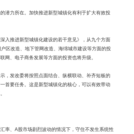
很
幸
大的潜力所在。加快推进新型城镇化有利于扩大有效投
福
最
。
爱
与
人
于深入推进新型城镇化建设的若干意见》，从九个方面
互
棚户区改造、地下管网改造、海绵城市建设等方面的投
动
乡联网、电子商务发展等方面的投资也将升级。
曾
有
表示，发改委将按照点面结合、纵横联动、补齐短板的
部
白
这一首要任务。这是新型城镇化的核心，可以有效带动
宫
革。
名
尼
克
松
旧
居
汇率、A股市场剧烈波动的情况下，守住不发生系统性
挂