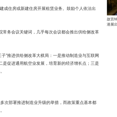
会
这
已建成住房或新建住房开展租赁业务。鼓励个人依法出
些
看
故宫
点
港展
别
务院常务会议关键词，几乎每次会议都会推出供给侧改革
错
过
研
三子”推进供给侧改革大棋局：一是推动制造业与互联网
究
你
；二是促进通用航空业发展，培育新的经济增长点；三是
喜
存。
欢
的
音
乐
类
型
院多次部署推进制造业升级的举措，而政策重点基本都
可
上。
以
反