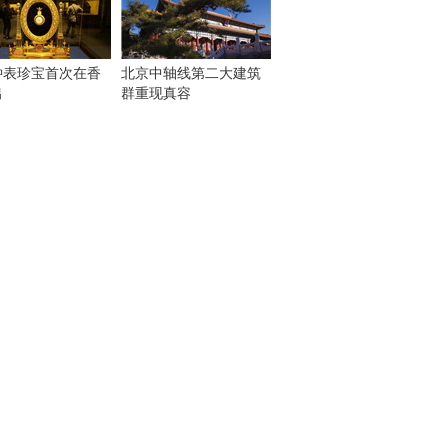
钟表珍宝首次在香
北京中轴线第二大建筑
出
群重现真容
！
：