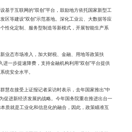
映
设基于互联网的“双创”平台，鼓励地方依托国家新型工
你
的
发区等建设“双创”示范基地。深化工业云、大数据等应
性
展个性化定制、服务型制造等新模式，开展智能生产系
格
和
智
商
、新业态市场准入，加大财税、金融、用地等政策扶
联
入进一步提速降费，支持金融机构利用“双创”平台提供
合
息系统安全水平。
国
维
和
群慧在接受上证报记者采访时表示，去年国家推出“中
70
周
将之作为促进新经济发展的战略。今年国务院重在推进出台一
年
5’的本质就是工业化和信息化的融合，因此，政策瞄准互
中
国
维
和