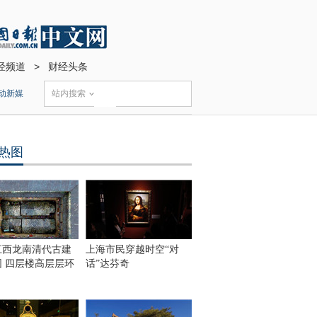
经频道
>
财经头条
动新媒
站内搜索
热图
江西龙南清代古建
上海市民穿越时空“对
围 四层楼高层层环
话”达芬奇