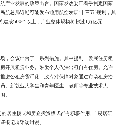
通航产业发展的政策出台。国家发改委正着手制定国家
数
量
民航总局近期可能发布通用航空发展“十三五”规划，其
稳
将建成500个以上，产业整体规模将超过1万亿元。
定
专
利
水
平
不
市场，会议出台了一系列措施。其中提到，发展住房租
断
住房开展租赁业务。鼓励个人依法出租自有住房。允许
提
升
；推进公租房货币化，政府对保障对象通过市场租房给
人员、新就业大学生和青年医生、教师等专业技术人
法
国
范围。
研
究
圈
前的居住模式和房企投资模式都有积极作用。” 易居研
养
上证报记者采访时说。
海
豚