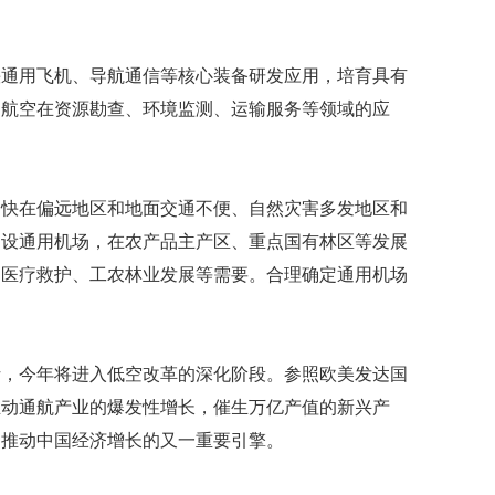
礼
因
不
舍
快通用飞机、导航通信等核心装备研发应用，培育具有
女
用航空在资源勘查、环境监测、运输服务等领域的应
儿
才
积
极
加快在偏远地区和地面交通不便、自然灾害多发地区和
治
疗
建设通用机场，在农产品主产区、重点国有林区等发展
、医疗救护、工农林业发展等需要。合理确定通用机场
报
告
显
示
20
析，今年将进入低空改革的深化阶段。参照欧美发达国
年
推动通航产业的爆发性增长，催生万亿产值的新兴产
我
国
为推动中国经济增长的又一重要引擎。
专
利