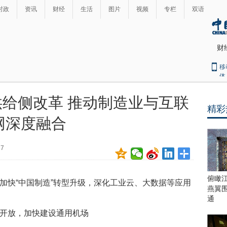
时政
资讯
财经
生活
图片
视频
专栏
双语
财
移
体
供给侧改革 推动制造业与互联
精彩
最
网深度融合
热
新
世
界
闻
37
瞩
目
上
俯瞰
，加快“中国制造”转型升级，深化工业云、大数据等应用
合
燕翼
青
通
岛
域开放，加快建设通用机场
峰