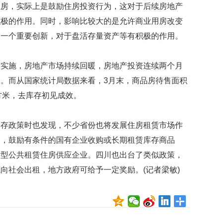
很
住房，实际上是鼓励住房投资行为，这对于后续房地产
幸
积极的作用。同时，影响比较大的是允许商业用房改变
福
最
的一个重要创新，对于盘活存量资产等有积极的作用。
爱
与
人
策实施，房地产市场持续回暖，房地产投资连续两个月
互
。而从国家统计局数据来看，3月末，商品房待售面积
动
平方米，去库存初见成效。
曾
有
库存政策时也发现，不少省份也将发展住房租赁市场作
部
白
出，鼓励有条件的国有企业收购或长期租赁库存商品
宫
大型公共租赁住房供应企业。四川也出台了类似政策，
名
尼
向社会出租，地方政府可给予一定奖励。(记者梁敏)
克
松
旧
居
挂