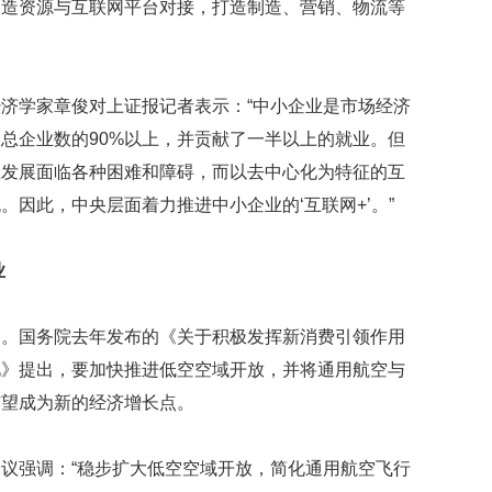
制造资源与互联网平台对接，打造制造、营销、物流等
贡
献
获
赞
济学家章俊对上证报记者表示：“中小企业是市场经济
英
总企业数的90%以上，并贡献了一半以上的就业。但
国
女
业发展面临各种困难和障碍，而以去中心化为特征的互
子
因此，中央层面着力推进中小企业的‘互联网+’。”
的
抗
癌
业
奇
迹
曾
点。国务院去年发布的《关于积极发挥新消费引领作用
为
见》提出，要加快推进低空空域开放，并将通用航空与
自
己
有望成为新的经济增长点。
准
备
议强调：“稳步扩大低空空域开放，简化通用航空飞行
葬