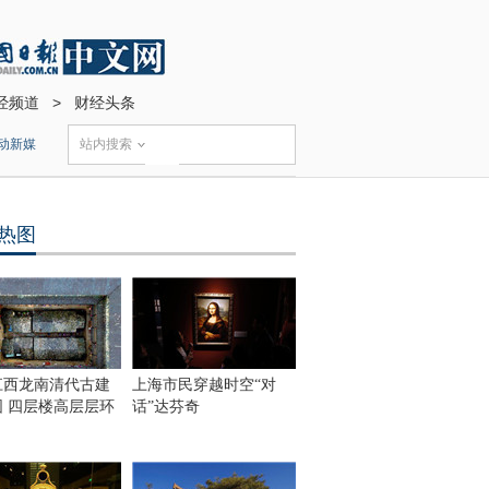
经频道
>
财经头条
动新媒
站内搜索
热图
江西龙南清代古建
上海市民穿越时空“对
围 四层楼高层层环
话”达芬奇