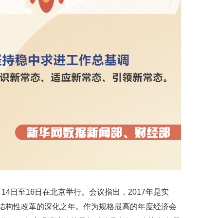
映
你
的
性
格
和
智
商
联
合
国
维
和
70
周
年
中
国
14日至16日在北京举行。会议指出，2017年是实
维
侧结构性改革的深化之年。作为规格最高的年度经济会
和