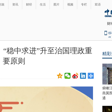
时政
资讯
财经
生活
图片
视频
专栏
双语
财
移
体
“稳中求进”升至治国理政重
精彩
最
要原则
热
新
世
界
闻
瞩
目
上
俯瞰
合
燕翼
青
通
岛
峰