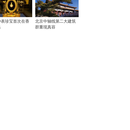
钟表珍宝首次在香
北京中轴线第二大建筑
出
群重现真容
！
：