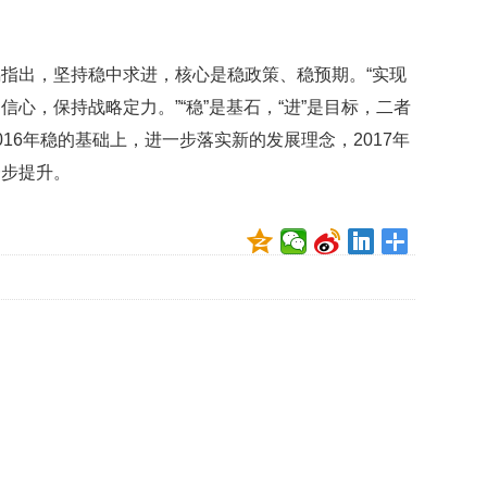
礼
因
不
舍
指出，坚持稳中求进，核心是稳政策、稳预期。“实现
女
心，保持战略定力。”“稳”是基石，“进”是目标，二者
儿
才
16年稳的基础上，进一步落实新的发展理念，2017年
积
一步提升。
极
治
疗
报
告
显
示
20
年
我
国
专
利