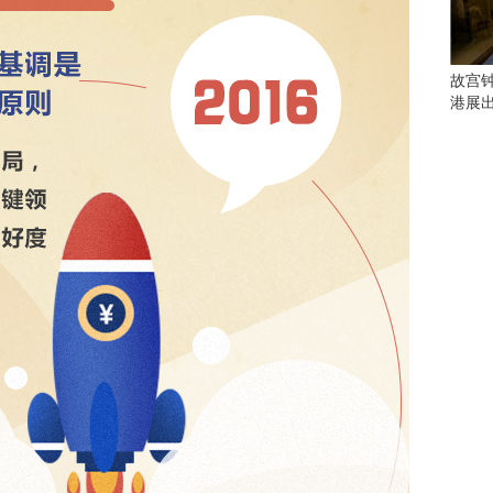
会
这
些
看
故宫
点
港展
别
错
过
研
究
你
喜
欢
的
音
乐
类
型
可
以
反