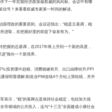
视作下一年宏观经济政策最权威的风向标。会议中有哪
贡
献
政策信号？来看看权威专家第一时间的解读。
获
赞
是治国理政的重要原则。会议还指出：“稳是主基调，稳
英
所进取，在把握好度的前提下奋发有为。”
国
女
子
持把握的总基调，在2017年将上升到一个新的高度，
的
求进”推向一个新境界。
抗
癌
奇
7%;投资缓中趋稳、消费稳健有升、出口由降转升;PPI
迹
曾
通缩明显缓解;制造业PMI连续4个月站上荣枯线，并升
为
自
己
准
军表示，“稳”的落脚点是保持社会稳定，包括加大就
备
全等领域的公共投入，这与“十三五”全面建成小康社会
葬