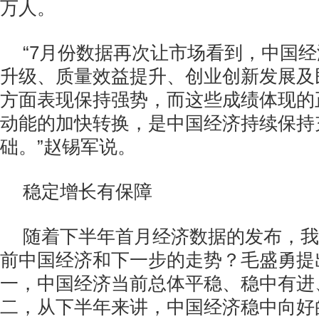
万人。
“7月份数据再次让市场看到，中国
升级、质量效益提升、创业创新发展及
方面表现保持强势，而这些成绩体现的
动能的加快转换，是中国经济持续保持
础。”赵锡军说。
稳定增长有保障
随着下半年首月经济数据的发布，我
前中国经济和下一步的走势？毛盛勇提
一，中国经济当前总体平稳、稳中有进
二，从下半年来讲，中国经济稳中向好