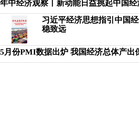
年中经济观察丨新动能日益挑起中国经
习近平经济思想指引中国经
稳致远
5月份PMI数据出炉 我国经济总体产出