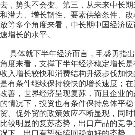
去，势头不会变。第三，从未来中长期
和潜力、增长韧性、要素供给条件、改
放等多个角度来看，中长期中国经济应
速增长的水平。
具体就下半年经济而言，毛盛勇指出
角度来看，支撑下半年经济稳定增长是
收入增长较快和消费结构升级步伐加快
是有条件继续保持较快的增长速度；在
改善，世界经济呈现复苏，而且企业的
的情况下，投资也有条件保持总体平稳
贸、促外贸的政策效应不断显现，同时
比较明显的复苏态势，出口产品的竞争
况下，出口有望延续回稳向好的态势。