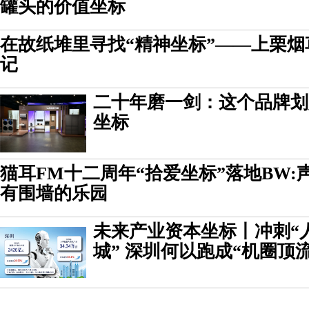
罐头的价值坐标
在故纸堆里寻找“精神坐标”——上栗
记
二十年磨一剑：这个品牌划
坐标
猫耳FM十二周年“拾爱坐标”落地BW:
有围墙的乐园
未来产业资本坐标丨冲刺“
城” 深圳何以跑成“机圈顶流