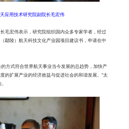
映
你
天应用技术研究院副院长毛宏伟
的
性
格
院长毛宏伟表示，研究院组织国内众多专家学者，经过
和
国（鄢陵）航天科技文化产业园项目建议书，申请在中
智
商
联
合
结合的方式符合世界航天事业当今发展的总趋势，加快产
国
度的扩展产业的经济效益与促进社会的和谐发展。“太
维
力。
和
70
周
年
中
国
维
和