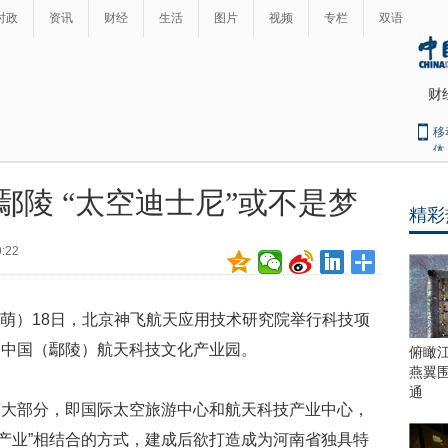
时政
资讯
财经
生活
图片
视频
专栏
双语
财
移
体
鄢陵 “太空迪士尼”或不是梦
精彩
最
热
9:22
新
世
界
闻
瞩
阿萌）18日，北京神飞航天应用技术研究院举行科技项
目
上
造中国（鄢陵）航天科技文化产业园。
俯瞰
合
燕翼
青
通
两大部分，即国际太空旅游中心和航天科技产业中心，
岛
峰
游+产业”相结合的方式，建成后欲打造成为河南省独具特