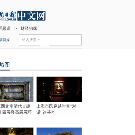
经频道
>
财经独家
动新媒
站内搜索
热图
江西龙南清代古建
上海市民穿越时空“对
围 四层楼高层层环
话”达芬奇