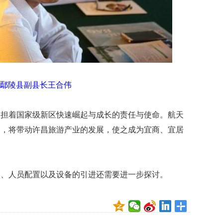
数
量
稳
定
专
利
水
平
鄢陵县副县长王合伟
不
断
提
承担着国家级新区快速崛起与成长的责任与使命。航天
升
划，将带动许昌旅游产业的发展，使之成为宜商、宜居
法
国
研
究
金、人员配置以及设备的引进还需要进一步探讨。
圈
养
海
豚