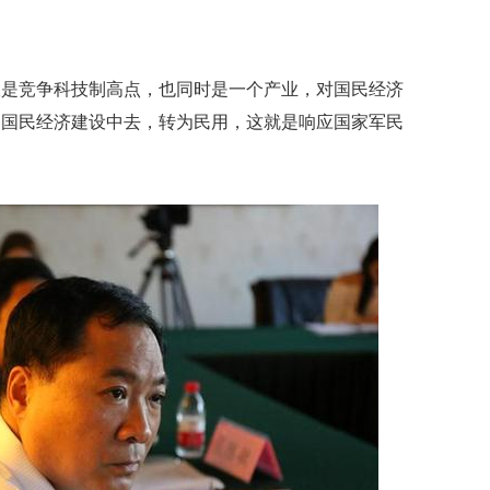
礼
因
不
舍
仅是竞争科技制高点，也同时是一个产业，对国民经济
女
儿
到国民经济建设中去，转为民用，这就是响应国家军民
才
积
极
治
疗
报
告
显
示
20
年
我
国
专
利