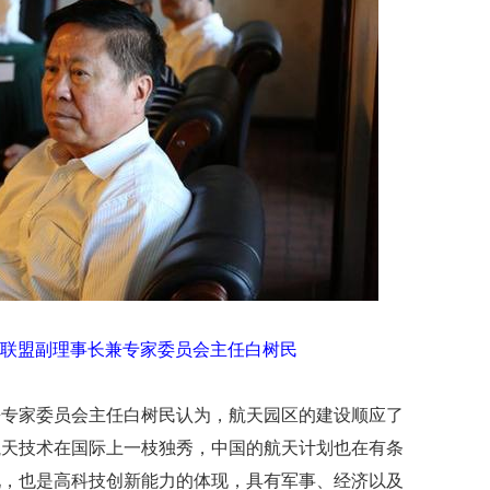
贡
献
获
赞
英
国
女
子
的
抗
癌
奇
迹
曾
联盟副理事长兼专家委员会主任白树民
为
自
己
兼专家委员会主任白树民认为，航天园区的建设顺应了
准
备
航天技术在国际上一枝独秀，中国的航天计划也在有条
葬
现，也是高科技创新能力的体现，具有军事、经济以及