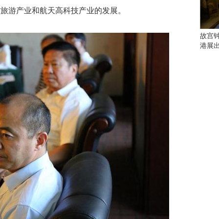
会
省旅游产业和航天高科技产业的发展。
这
些
看
故宫
点
港展
别
错
过
研
究
你
喜
欢
的
音
乐
类
型
可
以
反