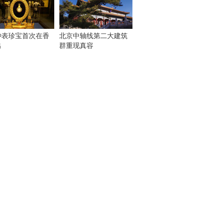
钟表珍宝首次在香
北京中轴线第二大建筑
出
群重现真容
！
：