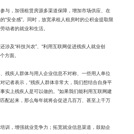
贡
献
体参与，加强租赁房源多渠道保障，增加市场供应、在
获
的“安全感”。同时，放宽承租人租房时的公积金提取限
赞
障劳动者的就业和生活。
英
国
还涉及“科技兴农”、“利用互联网促进残疾人就业创
女
子
三个方面。
的
抗
癌
窄、残疾人群体与用人企业信息不对称、一些用人单位
奇
对记者表示，“残疾人群体非常大，我们想结合自身平
迹
曾
事实上残疾人是可以做的。”如果我们能利用互联网建
为
作匹配起来，那么每年就将会促进几百万、甚至上千万
自
己
准
备
能培训，增强就业竞争力；拓宽就业信息渠道，鼓励企
葬