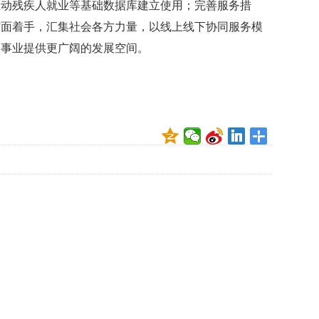
礼
推动残疾人就业等基础数据库建立使用；完善服务措
因
方面着手，汇集社会各方力量，以线上线下协同服务模
不
舍
人事业提供更广阔的发展空间。
女
儿
才
积
极
治
疗
报
告
显
示
20
年
我
国
专
利