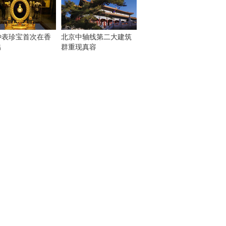
钟表珍宝首次在香
北京中轴线第二大建筑
出
群重现真容
！
：