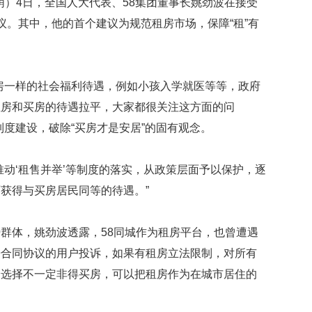
萌）4日，全国人大代表、58集团董事长姚劲波在接受
映
议。其中，他的首个建议为规范租房市场，保障“租”有
你
的
性
格
房一样的社会福利待遇，例如小孩入学就医等等，政府
和
智
租房和买房的待遇拉平，大家都很关注这方面的问
商
制度建设，破除“买房才是安居”的固有观念。
联
合
推动‘租售并举’等制度的落实，从政策层面予以保护，逐
国
维
获得与买房居民同等的待遇。”
和
70
周
群体，姚劲波透露，58同城作为租房平台，也曾遭遇
年
房合同协议的用户投诉，如果有租房立法限制，对所有
中
会选择不一定非得买房，可以把租房作为在城市居住的
国
维
和