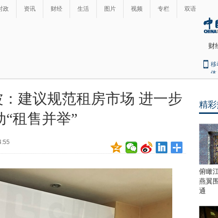
时政
资讯
财经
生活
图片
视频
专栏
双语
财
移
体
：建议规范租房市场 进一步
精彩
最
动“租售并举”
热
新
世
界
闻
4:55
瞩
目
上
俯瞰
合
燕翼
青
通
岛
峰