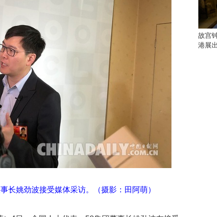
会
这
些
看
故宫
点
港展
别
错
过
研
究
你
喜
欢
的
音
乐
类
型
董事长姚劲波接受媒体采访。（摄影：田阿萌）
可
以
反