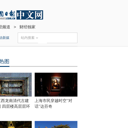
经频道
>
财经独家
动新媒
站内搜索
热图
江西龙南清代古建
上海市民穿越时空“对
围 四层楼高层层环
话”达芬奇