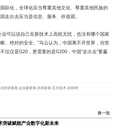
不
舍
于国际化，全球化应当尊重其他文化、尊重其他民族的
女
中国走出去应当是信息、服务、价值观。
儿
才
积
企业可以说自己在新技术上高枕无忧，也没有哪个国家
极
断、绝对的安全。”马云认为，中国离不开世界，但世
治
疗
仅仅是G20，更需要的是G200，中国“走出去”要赢
报
告
显
示
20
每日经济新闻
企业家群体
共同富裕
芯片技术
2008年
年
我
国
专
换一批
利
数
技术突破赋能产业数字化新未来
量