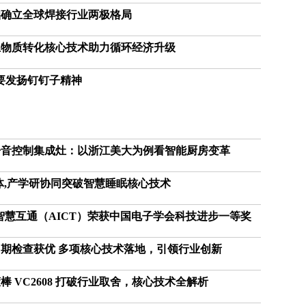
稳
础确立全球焊接行业两极格局
定
专
生物质转化核心技术助力循环经济升级
利
水
要发扬钉钉子精神
平
不
断
提
升
语音控制集成灶：以浙江美大为例看智能厨房变革
法
国
体,产学研协同突破智慧睡眠核心技术
研
究
智慧互通（AICT）荣获中国电子学会科技进步一等奖
圈
养
期检查获优 多项核心技术落地，引领行业创新
海
豚
很
 VC2608 打破行业取舍，核心技术全解析
幸