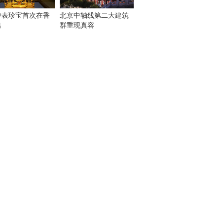
钟表珍宝首次在香
北京中轴线第二大建筑
出
群重现真容
！
：