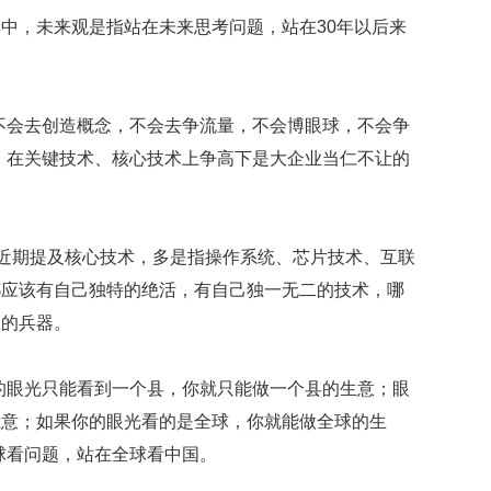
获
中，未来观是指站在未来思考问题，站在30年以后来
赞
英
国
女
不会去创造概念，不会去争流量，不会博眼球，不会争
子
，在关键技术、核心技术上争高下是大企业当仁不让的
的
抗
癌
奇
，近期提及核心技术，多是指操作系统、芯片技术、互联
迹
曾
都应该有自己独特的绝活，有自己独一无二的技术，哪
为
二的兵器。
自
己
准
的眼光只能看到一个县，你就只能做一个县的生意；眼
备
生意；如果你的眼光看的是全球，你就能做全球的生
葬
礼
球看问题，站在全球看中国。
因