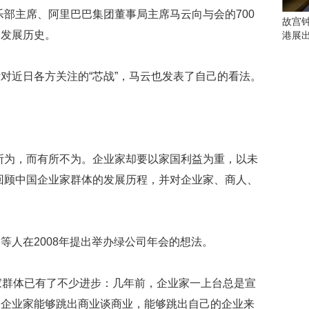
些
乐部主席、阿里巴巴集团董事局主席马云向与会的700
看
故宫
点
的发展历史。
港展
别
错
过
对近日各方关注的“芯战”，马云也发表了自己的看法。
研
究
你
喜
所为，而有所不为。企业家却要以家国利益为重，以未
欢
的
回顾中国企业家群体的发展历程，并对企业家、商人、
音
乐
类
型
等人在2008年提出举办绿公司年会的想法。
可
以
反
家群体已有了不少进步：几年前，企业家一上台总是宣
映
天企业家能够跳出商业谈商业，能够跳出自己的企业来
你