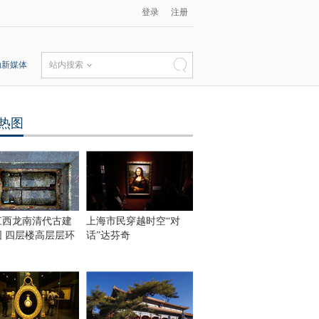
登录
注册
动新媒体
站内搜索
热图
江西龙南清代古建
上海市民穿越时空“对
围 四层楼高层层环
话”达芬奇