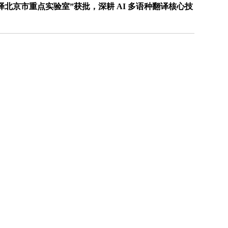
福
北京市重点实验室”获批，深耕 AI 多语种翻译核心技
最
爱
与
人
互
动
曾
有
部
白
宫
名
尼
克
松
旧
居
挂
牌
出