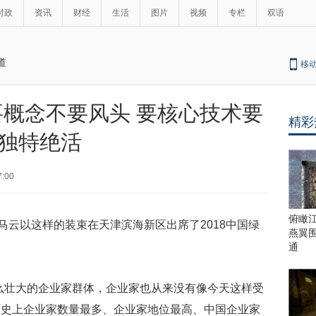
时政
资讯
财经
生活
图片
视频
专栏
双语
道
移
要概念不要风头 要核心技术要
精彩
最
独特绝活
热
新
世
界
闻
7:00
瞩
目
上
俯瞰
马云以这样的装束在天津滨海新区出席了2018中国绿
合
燕翼
青
通
岛
峰
么壮大的企业家群体，企业家也从来没有像今天这样受
会
这
历史上企业家数量最多、企业家地位最高、中国企业家