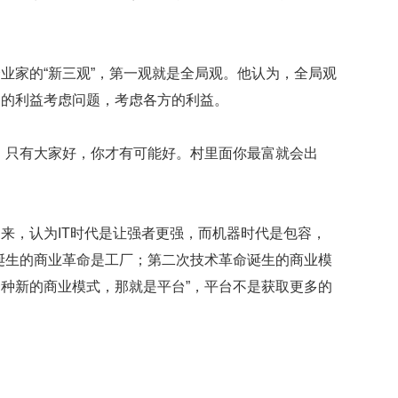
的
性
格
和
业家的“新三观”，第一观就是全局观。他认为，全局观
智
局的利益考虑问题，考虑各方的利益。
商
联
，只有大家好，你才有可能好。村里面你最富就会出
合
国
维
和
来，认为IT时代是让强者更强，而机器时代是包容，
70
周
诞生的商业革命是工厂；第二次技术革命诞生的商业模
年
种新的商业模式，那就是平台”，平台不是获取更多的
中
国
维
和
贡
献