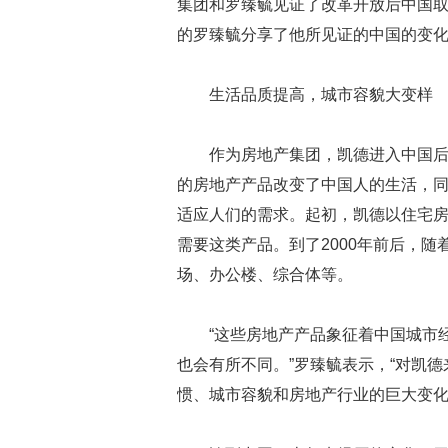
集团和罗臻毓见证了改革开放后中国
的罗臻毓分享了他所见证的中国的变
生活品质提高，城市容貌大变样
作为房地产集团，凯德进入中国
的房地产产品改变了中国人的生活，
适应人们的需求。起初，凯德以住宅
需要这类产品。到了2000年前后，
场、办公楼、综合体等。
“这些房地产产品象征着中国城市
也会有所不同。”罗臻毓表示，“对凯
惯、城市容貌和房地产行业的巨大变化