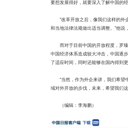
要想发展得好，就要深入了解中国的
“改革开放之后，像我们这样的外
和当地法律法规做出适当调整。”他说
而对于目前中国的开放程度，罗
中国经济体系造成较大冲击，中国逐
了适应时间，同时还能够在国内得到
“当然，作为外企来讲，我们希望
域对外开放的步伐，未来，希望我们这
（编辑：李海鹏）