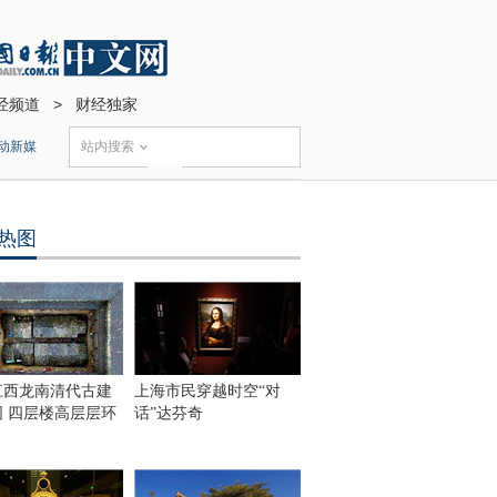
经频道
>
财经独家
动新媒
站内搜索
热图
江西龙南清代古建
上海市民穿越时空“对
围 四层楼高层层环
话”达芬奇