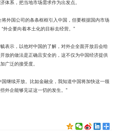
礼
经济体系，把当地市场需求作为出发点。
因
不
舍
企将外国公司的条条框框引入中国，但要根据国内市场
女
，“外企要向着本土化的目标去经营。”
儿
才
积
臻毓表示，以他对中国的了解，对外企全面开放后会给
极
步开放的做法是正确且安全的，这不仅为中国经济提供
治
疗
更加广泛的接受度。
报
告
中国继续开放。比如金融业，我知道中国将加快这一领
显
些外企能够见证这一切的发生。”
示
20
年
我
国
专
利