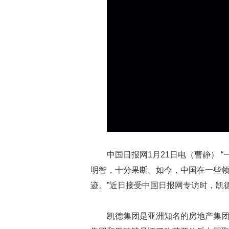
中国日报网1月21日电（曹静） 
明智，十分果断。如今，中国在一些
迹。”近日接受中国日报网专访时，凯
凯德集团是亚洲知名的房地产集团