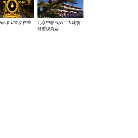
钟表珍宝首次在香
北京中轴线第二大建筑
出
群重现真容
！
：