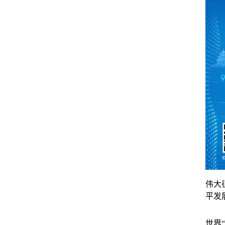
伟大
平发
世界