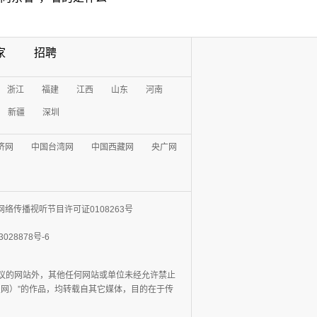
家
招聘
浙江
福建
江西
山东
河南
新疆
深圳
济网
中国台湾网
中国西藏网
央广网
网络传播视听节目许可证0108263号
3028878号-6
协议的网站外，其他任何网站或单位未经允许禁止
日报网）”的作品，均转载自其它媒体，目的在于传