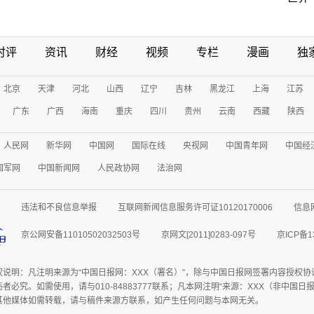
时评
资讯
财经
视频
专栏
漫画
独
北京
天津
河北
山西
辽宁
吉林
黑龙江
上海
江苏
广东
广西
海南
重庆
四川
贵州
云南
西藏
陕西
人民网
新华网
中国网
国际在线
央视网
中国青年网
中国经
国军网
中国新闻网
人民政协网
法治网
违法和不良信息举报
互联网新闻信息服务许可证10120170006
信息
京公网安备11010502032503号
京网文[2011]0283-097号
京ICP备1
权说明：凡注明来源为“中国日报网：XXX（署名）”，除与中国日报网签署内容授权
者必究。如需使用，请与010-84883777联系；凡本网注明“来源：XXX（非中国
其他媒体如需转载，请与稿件来源方联系，如产生任何问题与本网无关。