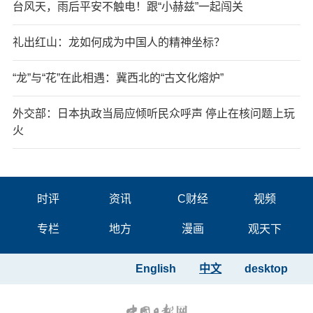
台风天，雨后平安不触电！跟“小赫兹”一起闯关
礼出红山：龙如何成为中国人的精神坐标？
“龙”与“花”在此相遇：冀西北的“古文化熔炉”
外交部：日本执政当局应倾听民众呼声 停止在核问题上玩
火
时评
资讯
C财经
视频
专栏
地方
漫画
观天下
English
中文
desktop