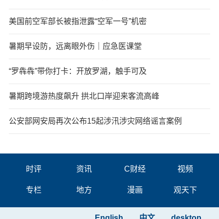
美国前空军部长被指泄露“空军一号”机密
暑期早设防，远离眼外伤｜应急医课堂
“罗犇犇”带你打卡：开放罗湖，触手可及
暑期跨境游热度飙升 拱北口岸迎来客流高峰
公安部网安局再次公布15起涉汛涉灾网络谣言案例
时评
资讯
C财经
视频
专栏
地方
漫画
观天下
English
中文
desktop