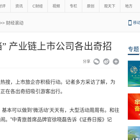
时评
资讯
C财经
视频
专栏
原创
观天下
地方
>>
财经滚动
移
档” 产业链上市公司各出奇招
专题
分享
上热搜，上市旅企亦积极行动。记者多方采访了解，为
司正在各出奇招吸引游客出行。
，基本可以做到‘微活动’天天有，大型活动周周有。和往
闹。”中青旅首席品牌官徐晓磊告诉《证券日报》记