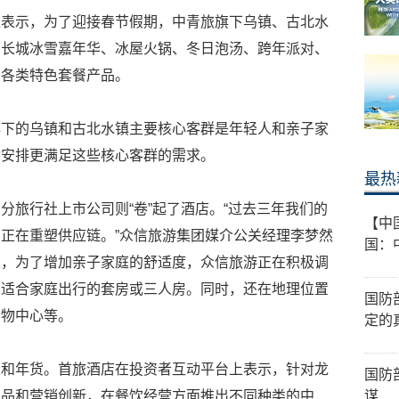
上表示，为了迎接春节假期，中青旅旗下乌镇、古北水
出长城冰雪嘉年华、冰屋火锅、冬日泡汤、跨年派对、
的各类特色套餐产品。
旗下的乌镇和古北水镇主要核心客群是年轻人和亲子家
动安排更满足这些核心客群的需求。
最热
分旅行社上市公司则“卷”起了酒店。“过去三年我们的
【中
正在重塑供应链。”众信旅游集团媒介公关经理李梦然
国：
上，为了增加亲子家庭的舒适度，众信旅游正在积极调
为适合家庭出行的套房或三人房。同时，还在地理位置
国防
购物中心等。
定的
饭和年货。首旅酒店在投资者互动平台上表示，针对龙
国防
产品和营销创新，在餐饮经营方面推出不同种类的中
谋