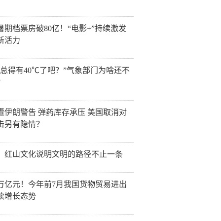
6暑期档票房破80亿！“电影+”持续激发
新活力
天总得有40℃了吧？”气象部门为啥还不
？
遭伊朗警告 弹药库存承压 美国取消对
击另有隐情？
：红山文化说明文明的路径不止一条
0万亿元！今年前7月我国货物贸易进出
续增长态势