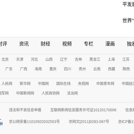
平发
世界
时评
资讯
财经
视频
专栏
漫画
独
北京
天津
河北
山西
辽宁
吉林
黑龙江
上海
江苏
广东
广西
海南
重庆
四川
贵州
云南
西藏
陕西
人民网
新华网
中国网
国际在线
央视网
中国青年网
中国经
国军网
中国新闻网
人民政协网
法治网
违法和不良信息举报
互联网新闻信息服务许可证10120170006
信息
京公网安备11010502032503号
京网文[2011]0283-097号
京ICP备1