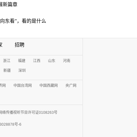
展新篇章
“向东看”，看的是什么
家
招聘
浙江
福建
江西
山东
河南
新疆
深圳
济网
中国台湾网
中国西藏网
央广网
网络传播视听节目许可证0108263号
3028878号-6