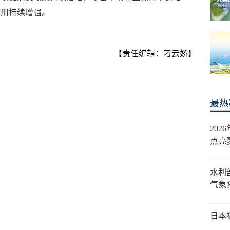
作用持续增强。
【责任编辑：刁云娇】
最热
20
点亮
水利
气象
日本