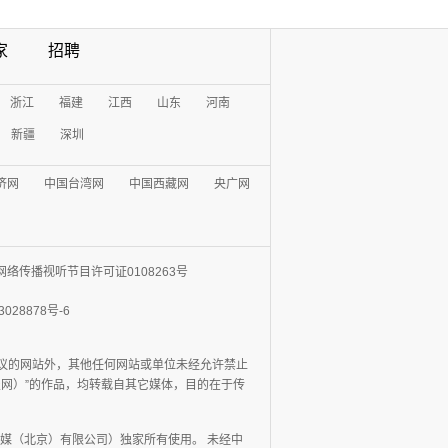
家
招聘
浙江
福建
江西
山东
河南
新疆
深圳
济网
中国台湾网
中国西藏网
央广网
网络传播视听节目许可证0108263号
3028878号-6
协议的网站外，其他任何网站或单位未经允许禁止
日报网）”的作品，均转载自其它媒体，目的在于传
媒（北京）有限公司）独家所有使用。 未经中