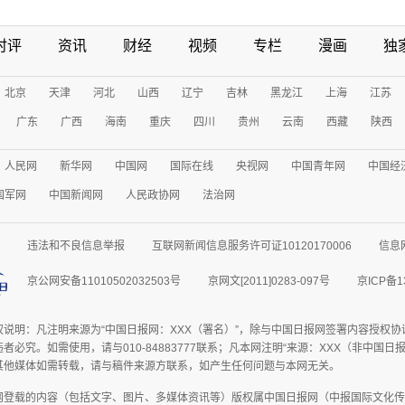
时评
资讯
财经
视频
专栏
漫画
独
北京
天津
河北
山西
辽宁
吉林
黑龙江
上海
江苏
广东
广西
海南
重庆
四川
贵州
云南
西藏
陕西
人民网
新华网
中国网
国际在线
央视网
中国青年网
中国经
国军网
中国新闻网
人民政协网
法治网
违法和不良信息举报
互联网新闻信息服务许可证10120170006
信息
京公网安备11010502032503号
京网文[2011]0283-097号
京ICP备1
权说明：凡注明来源为“中国日报网：XXX（署名）”，除与中国日报网签署内容授权
者必究。如需使用，请与010-84883777联系；凡本网注明“来源：XXX（非中国
其他媒体如需转载，请与稿件来源方联系，如产生任何问题与本网无关。
网登载的内容（包括文字、图片、多媒体资讯等）版权属中国日报网（中报国际文化传