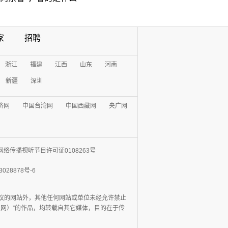
家
招聘
浙江
福建
江西
山东
河南
新疆
深圳
济网
中国台湾网
中国西藏网
央广网
网络传播视听节目许可证0108263号
3028878号-6
协议的网站外，其他任何网站或单位未经允许禁止
日报网）”的作品，均转载自其它媒体，目的在于传