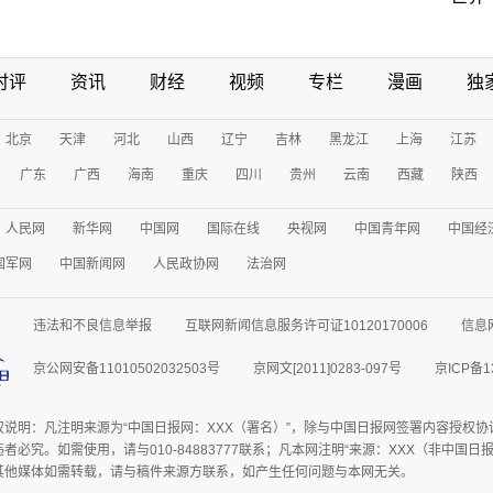
时评
资讯
财经
视频
专栏
漫画
独
北京
天津
河北
山西
辽宁
吉林
黑龙江
上海
江苏
广东
广西
海南
重庆
四川
贵州
云南
西藏
陕西
人民网
新华网
中国网
国际在线
央视网
中国青年网
中国经
国军网
中国新闻网
人民政协网
法治网
违法和不良信息举报
互联网新闻信息服务许可证10120170006
信息
京公网安备11010502032503号
京网文[2011]0283-097号
京ICP备1
权说明：凡注明来源为“中国日报网：XXX（署名）”，除与中国日报网签署内容授权
者必究。如需使用，请与010-84883777联系；凡本网注明“来源：XXX（非中国
其他媒体如需转载，请与稿件来源方联系，如产生任何问题与本网无关。