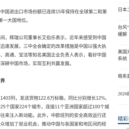
日本
中国进出口市场份额已连续15年保持在全球第二和第
第一大国地位。
台风
缓解
期间，辉瑞公司董事长艾伯乐表示，近年来感受到中国
态迅速发展，三中全会确定的改革措施是中国以强大执
美国
尔、高通、宝洁等知名美国企业负责人表示，看好中国
系统
，深耕中国市场，实现互利共赢发展。
萌系
世界
20
1403列，发送货物122.6万标箱，同比分别增长12%、
5个国家224个城市，连接11个亚洲国家超过100个城
贸往来注入新动能。此外，中欧班列的安全高效运行还
精彩
群众增加了就业机会，推动中国与各国家和地区间的经