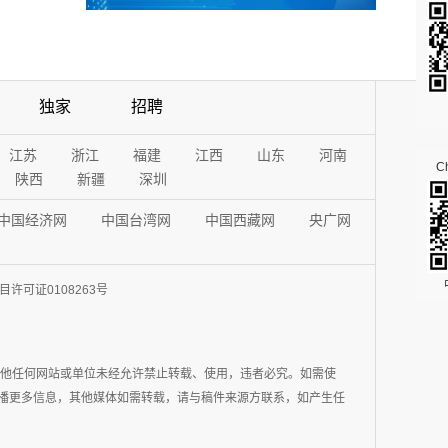
独家
招聘
江苏
浙江
福建
江西
山东
河南
Ch
陕西
新疆
深圳
中国经济网
中国台湾网
中国西藏网
央广网
许可证0108263号
其他任何网站或单位未经允许禁止转载、使用，违者必究。如需使
在于传播更多信息，其他媒体如需转载，请与稿件来源方联系，如产生任