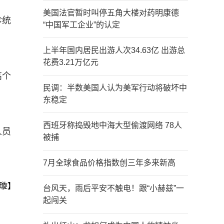
美国法官暂时叫停五角大楼对药明康德
诊统
“中国军工企业”的认定
上半年国内居民出游人次34.63亿 出游总
花费3.21万亿元
高个
民调：半数美国人认为美军行动将破坏中
东稳定
西班牙称捣毁地中海大型偷渡网络 78人
人员
被捕
7月全球食品价格指数创三年多来新高
璇】
台风天，雨后平安不触电！跟“小赫兹”一
起闯关