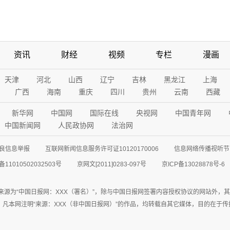
资讯
财经
视频
专栏
漫画
天津
河北
山西
辽宁
吉林
黑龙江
上海
广西
海南
重庆
四川
贵州
云南
西藏
新华网
中国网
国际在线
央视网
中国青年网
中国新闻网
人民政协网
法治网
良信息举报
互联网新闻信息服务许可证10120170006
信息网络传播视听节目
11010502032503号
京网文[2011]0283-097号
京ICP备13028878号-6
来源为“中国日报网：XXX（署名）”，除与中国日报网签署内容授权协议的网站外，
77联系；凡本网注明“来源：XXX（非中国日报网）”的作品，均转载自其它媒体，目的