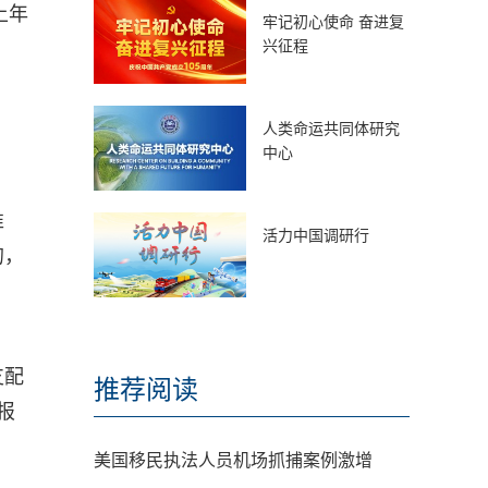
上年
牢记初心使命 奋进复
兴征程
人类命运共同体研究
中心
准
活力中国调研行
的，
支配
推荐阅读
报
美国移民执法人员机场抓捕案例激增