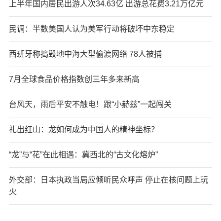
上半年国内居民出游人次34.63亿 出游总花费3.21万亿元
民调：半数美国人认为美军行动将破坏中东稳定
西班牙称捣毁地中海大型偷渡网络 78人被捕
7月全球食品价格指数创三年多来新高
台风天，雨后平安不触电！跟“小赫兹”一起闯关
礼出红山：龙如何成为中国人的精神坐标？
“龙”与“花”在此相遇：冀西北的“古文化熔炉”
外交部：日本执政当局应倾听民众呼声 停止在核问题上玩
火